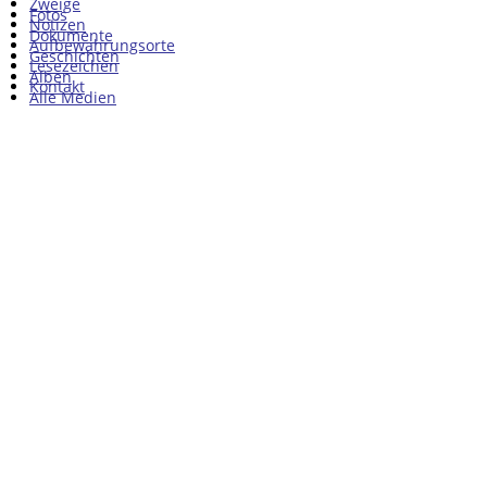
Zweige
Fotos
Notizen
Dokumente
Aufbewahrungsorte
Geschichten
Lesezeichen
Alben
Kontakt
Alle Medien