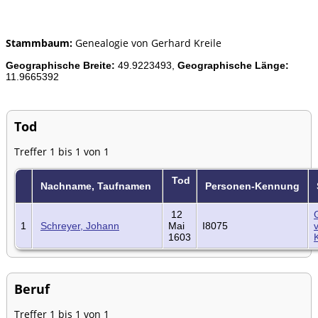
Stammbaum:
Genealogie von Gerhard Kreile
Geographische Breite:
49.9223493,
Geographische Länge:
11.9665392
Tod
Treffer 1 bis 1 von 1
Tod
Nachname, Taufnamen
Personen-Kennung
12
1
Schreyer, Johann
Mai
I8075
1603
K
Beruf
Treffer 1 bis 1 von 1