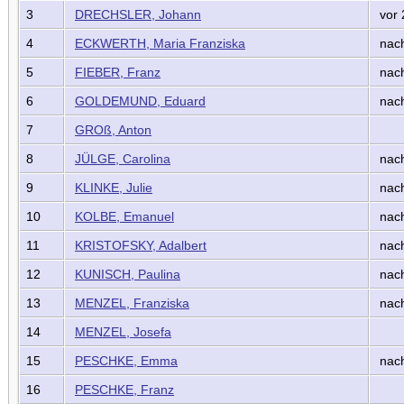
3
DRECHSLER, Johann
vor 
4
ECKWERTH, Maria Franziska
nac
5
FIEBER, Franz
nac
6
GOLDEMUND, Eduard
nac
7
GROß, Anton
8
JÜLGE, Carolina
nach
9
KLINKE, Julie
nac
10
KOLBE, Emanuel
nac
11
KRISTOFSKY, Adalbert
nac
12
KUNISCH, Paulina
nac
13
MENZEL, Franziska
nac
14
MENZEL, Josefa
15
PESCHKE, Emma
nach
16
PESCHKE, Franz