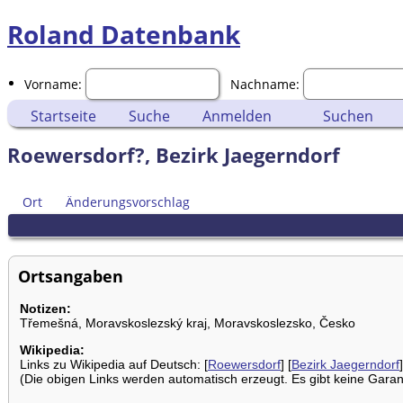
Roland Datenbank
Vorname:
Nachname:
Startseite
Suche
Anmelden
Suchen
Roewersdorf?, Bezirk Jaegerndorf
Ort
Änderungsvorschlag
Ortsangaben
Notizen:
Třemešná, Moravskoslezský kraj, Moravskoslezsko, Česko
Wikipedia:
Links zu Wikipedia auf Deutsch: [
Roewersdorf
] [
Bezirk Jaegerndorf
]
(Die obigen Links werden automatisch erzeugt. Es gibt keine Garanti