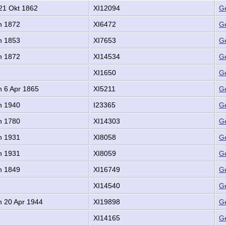
21 Okt 1862
XI12094
G
h 1872
XI6472
G
h 1853
XI7653
G
h 1872
XI14534
G
XI1650
G
 6 Apr 1865
XI5211
G
h 1940
I23365
G
h 1780
XI14303
G
h 1931
XI8058
G
h 1931
XI8059
G
h 1849
XI16749
G
XI14540
G
 20 Apr 1944
XI19898
G
XI14165
G