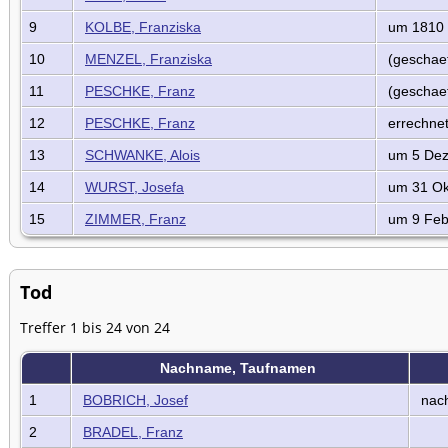
9
KOLBE, Franziska
um 1810
10
MENZEL, Franziska
(geschaet
11
PESCHKE, Franz
(geschaet
12
PESCHKE, Franz
errechne
13
SCHWANKE, Alois
um 5 Dez
14
WURST, Josefa
um 31 Ok
15
ZIMMER, Franz
um 9 Feb
Tod
Treffer 1 bis 24 von 24
Nachname, Taufnamen
1
BOBRICH, Josef
nach
2
BRADEL, Franz