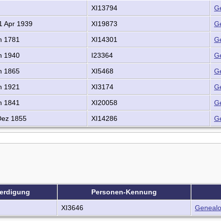
XI13794
G
1 Apr 1939
XI19873
G
h 1781
XI14301
G
h 1940
I23364
G
h 1865
XI5468
G
h 1921
XI3174
G
h 1841
XI20058
G
ez 1855
XI14286
G
erdigung
Personen-Kennung
XI3646
Genealo