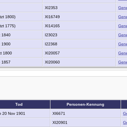
XI2353
Gene
zt 1800)
XI16749
Gene
zt 1775)
XI14165
Gene
t 1840
I23023
Gene
 1900
I22368
Gene
t 1800
XI20057
Gene
 1857
XI20060
Gene
Tod
Personen-Kennung
 20 Nov 1901
XI6671
G
XI20901
G