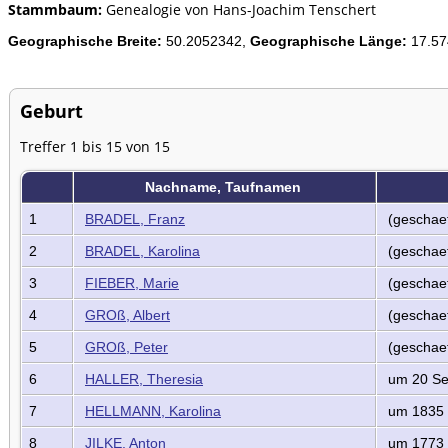
Stammbaum:
Genealogie von Hans-Joachim Tenschert
Geographische Breite:
50.2052342,
Geographische Länge:
17.57
Geburt
Treffer 1 bis 15 von 15
Nachname, Taufnamen
1
BRADEL, Franz
(geschaet
2
BRADEL, Karolina
(geschaet
3
FIEBER, Marie
(geschaet
4
GROß, Albert
(geschaet
5
GROß, Peter
(geschaet
6
HALLER, Theresia
um 20 Se
7
HELLMANN, Karolina
um 1835
8
JILKE, Anton
um 1773