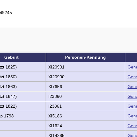
49245
Geburt
Personen-Kennung
zt 1825)
XI20901
Gene
zt 1850)
XI20900
Gene
zt 1863)
XI7656
Gene
zt 1847)
I23860
Gene
zt 1822)
I23861
Gene
p 1798
XI5186
Gene
XI1624
Gene
XI14285
Gene