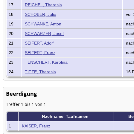
17
REICHEL, Theresia
18
SCHOBER, Julie
vor 
19
SCHWANKE, Anton
nac
20
SCHWARZER, Josef
nac
21
SEIFERT, Adolf
nac
22
SEIFERT, Franz
nac
23
TENSCHERT, Karolina
nac
24
TITZE, Theresia
16 D
Beerdigung
Treffer 1 bis 1 von 1
Nachname, Taufnamen
Be
1
KAISER, Franz