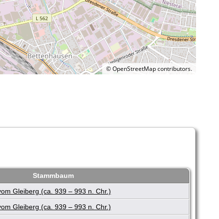
©
OpenStreetMap
contributors.
Stammbaum
m Gleiberg (ca. 939 – 993 n. Chr.)
m Gleiberg (ca. 939 – 993 n. Chr.)