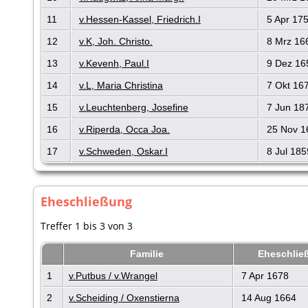
11
v.Hessen-Kassel, Friedrich.I
5 Apr 17
12
v.K, Joh. Christo.
8 Mrz 16
13
v.Kevenh, Paul.I
9 Dez 16
14
v.L, Maria Christina
7 Okt 16
15
v.Leuchtenberg, Josefine
7 Jun 18
16
v.Riperda, Occa Joa.
25 Nov 1
17
v.Schweden, Oskar.I
8 Jul 185
Eheschließung
Treffer 1 bis 3 von 3
Familie
Eheschli
1
v.Putbus / v.Wrangel
7 Apr 1678
2
v.Scheiding / Oxenstierna
14 Aug 1664