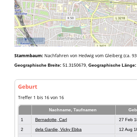
500 m
Stammbaum:
Nachfahren von Hedwig vom Gleiberg (ca. 939
Geographische Breite:
51.3150679,
Geographische Länge:
Geburt
Treffer 1 bis 16 von 16
Nachname, Taufnamen
Geb
1
Bernadotte, Carl
27 Feb 1
2
dela Gardie, Vicky Ebba
12 Aug 1