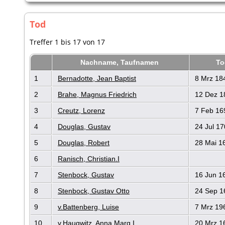
Tod
Treffer 1 bis 17 von 17
Nachname, Taufnamen
T
1
Bernadotte, Jean Baptist
8 Mrz 18
2
Brahe, Magnus Friedrich
12 Dez 1
3
Creutz, Lorenz
7 Feb 16
4
Douglas, Gustav
24 Jul 17
5
Douglas, Robert
28 Mai 1
6
Ranisch, Christian.I
7
Stenbock, Gustav
16 Jun 1
8
Stenbock, Gustav Otto
24 Sep 1
9
v.Battenberg, Luise
7 Mrz 19
10
v.Haugwitz, Anna Marg.I
20 Mrz 1