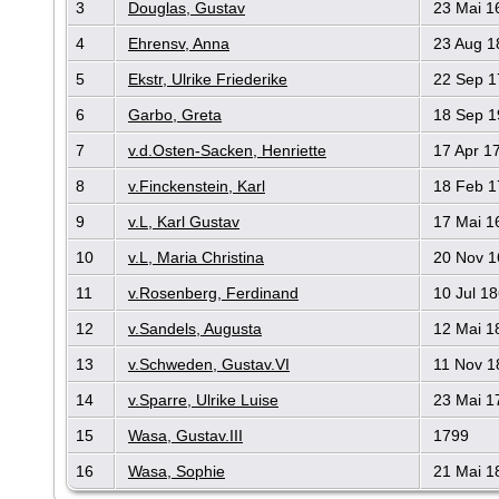
3
Douglas, Gustav
23 Mai 1
4
Ehrensv, Anna
23 Aug 1
5
Ekstr, Ulrike Friederike
22 Sep 1
6
Garbo, Greta
18 Sep 1
7
v.d.Osten-Sacken, Henriette
17 Apr 1
8
v.Finckenstein, Karl
18 Feb 1
9
v.L, Karl Gustav
17 Mai 1
10
v.L, Maria Christina
20 Nov 1
11
v.Rosenberg, Ferdinand
10 Jul 1
12
v.Sandels, Augusta
12 Mai 1
13
v.Schweden, Gustav.VI
11 Nov 1
14
v.Sparre, Ulrike Luise
23 Mai 1
15
Wasa, Gustav.III
1799
16
Wasa, Sophie
21 Mai 1