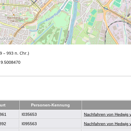
 – 993 n. Chr.)
9.5008470
urt
Personen-Kennung
861
I035653
Nachfahren von Hedwig vo
892
I095563
Nachfahren von Hedwig vo