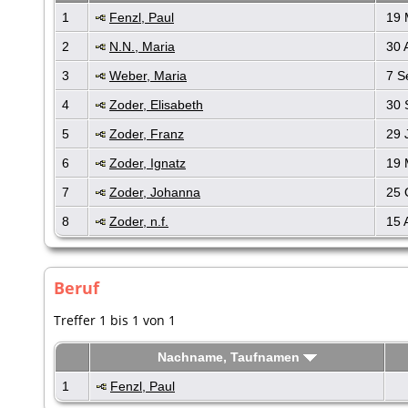
1
Fenzl, Paul
19 
2
N.N., Maria
30 
3
Weber, Maria
7 S
4
Zoder, Elisabeth
30 
5
Zoder, Franz
29 
6
Zoder, Ignatz
19 
7
Zoder, Johanna
25 
8
Zoder, n.f.
15 
Beruf
Treffer 1 bis 1 von 1
Nachname, Taufnamen
1
Fenzl, Paul