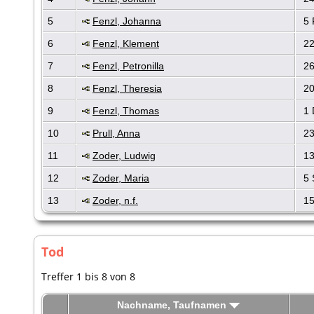
5
Fenzl, Johanna
5 
6
Fenzl, Klement
22
7
Fenzl, Petronilla
26
8
Fenzl, Theresia
20
9
Fenzl, Thomas
1 
10
Prull, Anna
23
11
Zoder, Ludwig
13
12
Zoder, Maria
5 
13
Zoder, n.f.
15
Tod
Treffer 1 bis 8 von 8
Nachname, Taufnamen