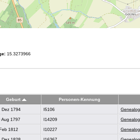
ge:
15.3273966
Geburt
Personen-Kennung
 Dez 1794
I5106
Genealogi
 Aug 1797
I14209
Genealogi
Feb 1812
I10227
Genealogi
 Dez 1828
I16367
Genealogi