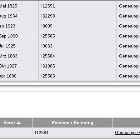
Mai 1825
I12591
Genealogi
Aug 1934
I32298
Genealogi
ep 1923
I9009
Genealogi
Sep 1890
I25585
Genealogi
Jul 1925
I9033
Genealogi
Mrz 1883
I25584
Genealogi
Okt 1927
I31985
Genealogi
Apr 1880
I25583
Genealogi
Beruf
Personen-Kennung
I12591
Genealogie 