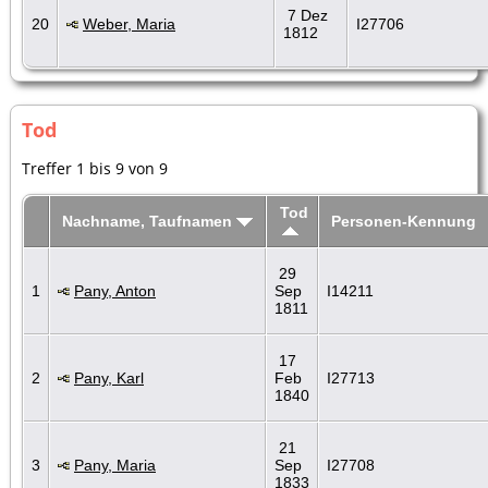
7 Dez
20
Weber, Maria
I27706
1812
Tod
Treffer 1 bis 9 von 9
Tod
Nachname, Taufnamen
Personen-Kennung
29
1
Pany, Anton
Sep
I14211
1811
17
2
Pany, Karl
Feb
I27713
1840
21
3
Pany, Maria
Sep
I27708
1833