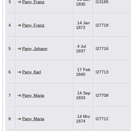
3
Pany, Franz
I13165
1830
14 Jan
4
Pany, Franz
I27718
1872
4 Jul
5
Pany, Johann
I27716
1837
17 Feb
6
Pany, Karl
I27713
1840
14 Sep
7
Pany, Maria
I27708
1833
14 Mrz
8
Pany, Maria
I27712
1874