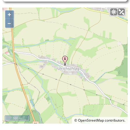
+
–
500 m
©
OpenStreetMap
contributors.