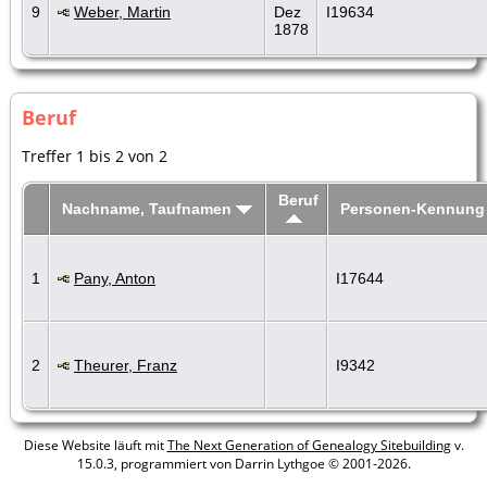
9
Weber, Martin
Dez
I19634
1878
Beruf
Treffer 1 bis 2 von 2
Beruf
Nachname, Taufnamen
Personen-Kennung
1
Pany, Anton
I17644
2
Theurer, Franz
I9342
Diese Website läuft mit
The Next Generation of Genealogy Sitebuilding
v.
15.0.3, programmiert von Darrin Lythgoe © 2001-2026.