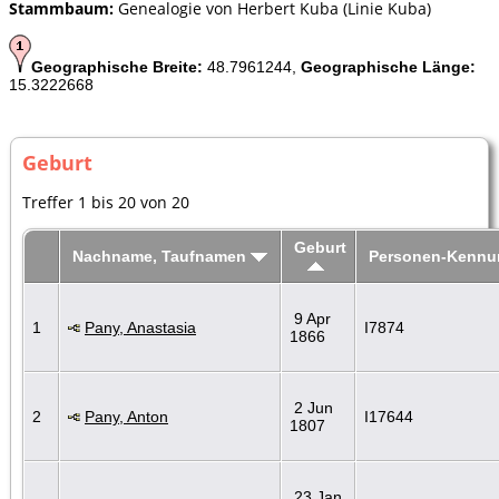
Stammbaum:
Genealogie von Herbert Kuba (Linie Kuba)
Geographische Breite:
48.7961244,
Geographische Länge:
15.3222668
Geburt
Treffer 1 bis 20 von 20
Geburt
Nachname, Taufnamen
Personen-Kennu
9 Apr
1
Pany, Anastasia
I7874
1866
2 Jun
2
Pany, Anton
I17644
1807
23 Jan