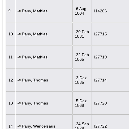
6 Aug
9
Pany, Mathias
I14206
1804
20 Feb
10
Pany, Mathias
I27715
1831
22 Feb
11
Pany, Mathias
I27719
1865
2 Dez
12
Pany, Thomas
I27714
1835
5 Dez
13
Pany, Thomas
I27720
1868
24 Sep
14
Pany, Wencelsaus
I27722
1878