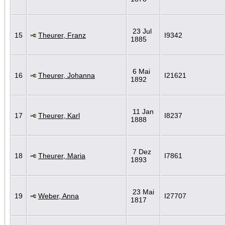
23 Jul
15
Theurer, Franz
I9342
1885
6 Mai
16
Theurer, Johanna
I21621
1892
11 Jan
17
Theurer, Karl
I8237
1888
7 Dez
18
Theurer, Maria
I7861
1893
23 Mai
19
Weber, Anna
I27707
1817