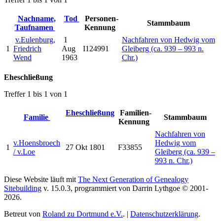
Nachname,
Tod
Personen-
Stammbaum
Taufnamen
Kennung
v.Eulenburg,
1
Nachfahren von Hedwig vom
1
Friedrich
Aug
I124991
Gleiberg (ca. 939 – 993 n.
Wend
1963
Chr.)
Eheschließung
Treffer 1 bis 1 von 1
Eheschließung
Familien-
Familie
Stammbaum
Kennung
Nachfahren von
v.Hoensbroech
Hedwig vom
1
27 Okt 1801
F33855
/ v.Loe
Gleiberg (ca. 939 –
993 n. Chr.)
Diese Website läuft mit
The Next Generation of Genealogy
Sitebuilding
v. 15.0.3, programmiert von Darrin Lythgoe © 2001-
2026.
Betreut von
Roland zu Dortmund e.V.
. |
Datenschutzerklärung
.