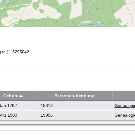
ge:
11.6295042
Geburt
Personen-Kennung
Jan 1782
I18313
Genealogie
Mrz 1900
I19956
Genealogie