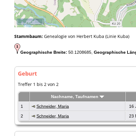
500 m
Stammbaum:
Genealogie von Herbert Kuba (Linie Kuba)
Geographische Breite:
50.1208685,
Geographische Län
Geburt
Treffer 1 bis 2 von 2
Nachname, Taufnamen
1
Schneider, Maria
16 
2
Schneider, Maria
23 