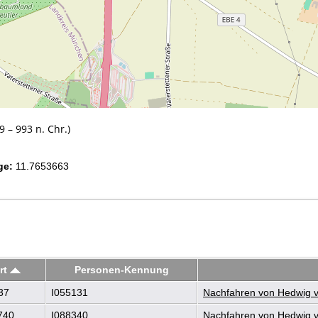
 – 993 n. Chr.)
ge:
11.7653663
rt
Personen-Kennung
37
I055131
Nachfahren von Hedwig vo
740
I088340
Nachfahren von Hedwig vo