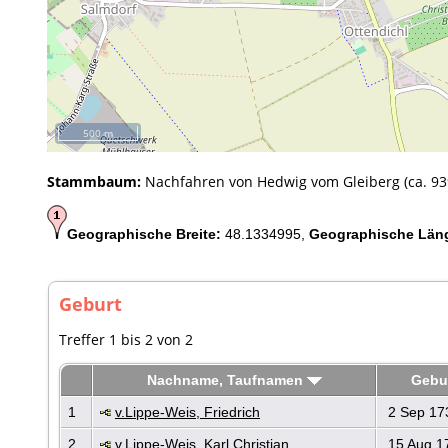
500 m
Stammbaum:
Nachfahren von Hedwig vom Gleiberg (ca. 939
Geographische Breite:
48.1334995,
Geographische Län
Geburt
Treffer 1 bis 2 von 2
Nachname, Taufnamen
Gebu
1
v.Lippe-Weis, Friedrich
2 Sep 17
2
v.Lippe-Weis, Karl Christian
15 Aug 1