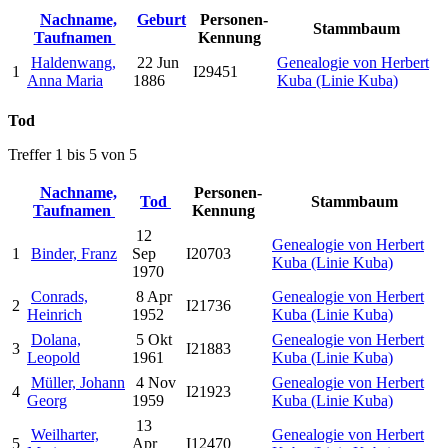
Nachname,
Geburt
Personen-
Stammbaum
Taufnamen
Kennung
Haldenwang,
22 Jun
Genealogie von Herbert
1
I29451
Anna Maria
1886
Kuba (Linie Kuba)
Tod
Treffer 1 bis 5 von 5
Nachname,
Personen-
Tod
Stammbaum
Taufnamen
Kennung
12
Genealogie von Herbert
1
Binder, Franz
Sep
I20703
Kuba (Linie Kuba)
1970
Conrads,
8 Apr
Genealogie von Herbert
2
I21736
Heinrich
1952
Kuba (Linie Kuba)
Dolana,
5 Okt
Genealogie von Herbert
3
I21883
Leopold
1961
Kuba (Linie Kuba)
Müller, Johann
4 Nov
Genealogie von Herbert
4
I21923
Georg
1959
Kuba (Linie Kuba)
13
Weilharter,
Genealogie von Herbert
5
Apr
I12470