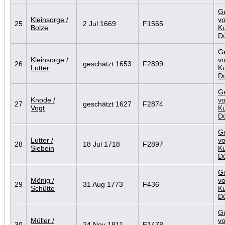
G
Kleinsorge /
vo
25
2 Jul 1669
F1565
Bolze
Ku
D
G
Kleinsorge /
vo
26
geschätzt 1653
F2899
Lutter
Ku
D
G
Knode /
vo
27
geschätzt 1627
F2874
Vogt
Ku
D
G
Lutter /
vo
28
18 Jul 1718
F2897
Siebein
Ku
D
G
Mönig /
vo
29
31 Aug 1773
F436
Schütte
Ku
D
G
Müller /
vo
30
24 Nov 1811
F1478