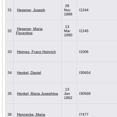
28
31
Hegener, Joseph
Nov
I1244
1888
13
Hegener, Maria
32
Mai
I1245
Florentine
1890
33
Heimes, Franz Heinrich
I1006
34
Henkel, Daniel
I30654
13
35
Henkel, Maria Josephina
Jan
I30568
1862
36
Hennecke, Maria
I7477