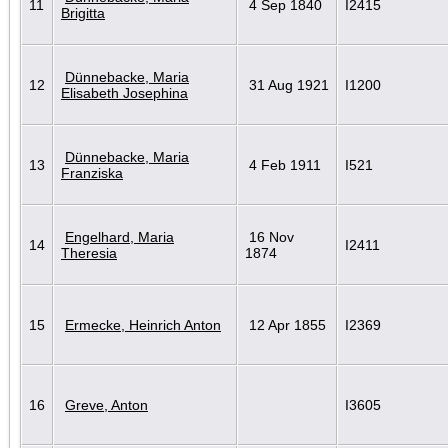
11
4 Sep 1840
I2415
Brigitta
Dünnebacke, Maria
12
31 Aug 1921
I1200
Elisabeth Josephina
Dünnebacke, Maria
13
4 Feb 1911
I521
Franziska
Engelhard, Maria
16 Nov
14
I2411
Theresia
1874
15
Ermecke, Heinrich Anton
12 Apr 1855
I2369
16
Greve, Anton
I3605