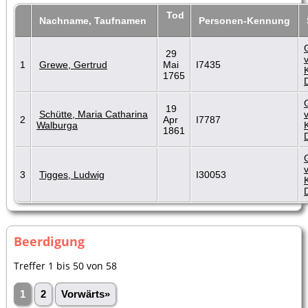
Tod
Nachname, Taufnamen
Personen-Kennung
29
1
Grewe, Gertrud
Mai
I7435
1765
19
Schütte, Maria Catharina
2
Apr
I7787
Walburga
1861
3
Tigges, Ludwig
I30053
Beerdigung
Treffer 1 bis 50 von 58
1
2
Vorwärts»