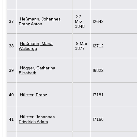
22
Heßmann, Johannes
37
Mrz
I2642
Franz Anton
1848
Heßmann, Maria
9 Mai
38
I2712
Walburga
1877
Högger, Catharina
39
I6822
Elisabeth
40
Hülster, Franz
I7181
Hülster, Johannes
41
I7166
Friedrich Adam