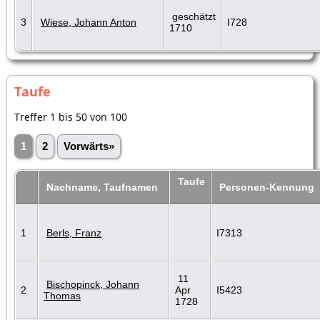
geschätzt
3
Wiese, Johann Anton
I728
1710
Taufe
Treffer 1 bis 50 von 100
1
2
Vorwärts»
Taufe
Nachname, Taufnamen
Personen-Kennung
1
Berls, Franz
I7313
11
Bischopinck, Johann
2
Apr
I5423
Thomas
1728