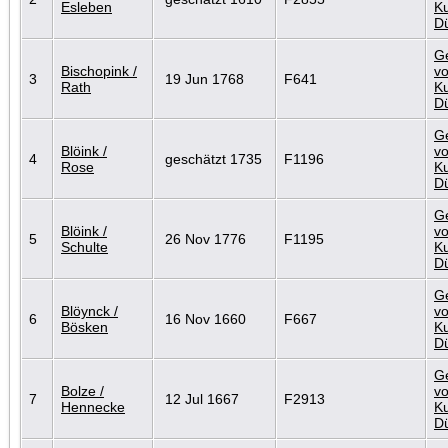
Esleben
Ku
D
G
Bischopink /
vo
3
19 Jun 1768
F641
Rath
Ku
D
G
Blöink /
vo
4
geschätzt 1735
F1196
Rose
Ku
D
G
Blöink /
vo
5
26 Nov 1776
F1195
Schulte
Ku
D
G
Blöynck /
vo
6
16 Nov 1660
F667
Bösken
Ku
D
G
Bolze /
vo
7
12 Jul 1667
F2913
Hennecke
Ku
D