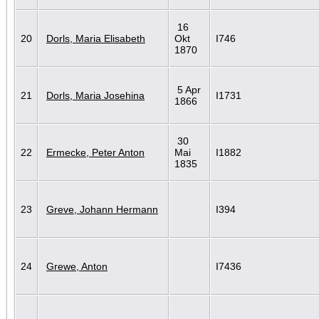
16
20
Dorls, Maria Elisabeth
Okt
I746
1870
5 Apr
21
Dorls, Maria Josehina
I1731
1866
30
22
Ermecke, Peter Anton
Mai
I1882
1835
23
Greve, Johann Hermann
I394
24
Grewe, Anton
I7436