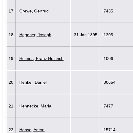
17
Grewe, Gertrud
I7435
18
Hegener, Joseph
31 Jan 1895
I1205
19
Heimes, Franz Heinrich
I1006
20
Henkel, Daniel
I30654
21
Hennecke, Maria
I7477
22
Hense, Anton
I15714