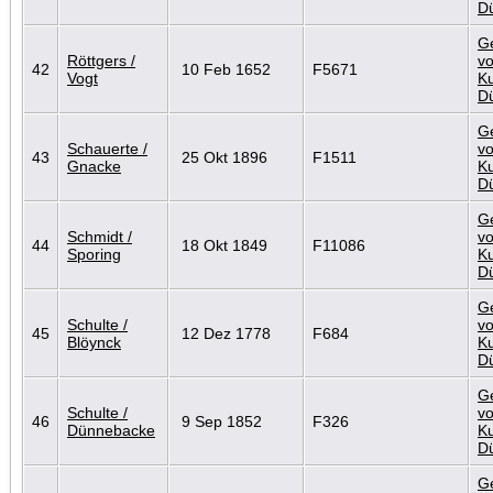
D
G
Röttgers /
vo
42
10 Feb 1652
F5671
Vogt
Ku
D
G
Schauerte /
vo
43
25 Okt 1896
F1511
Gnacke
Ku
D
G
Schmidt /
vo
44
18 Okt 1849
F11086
Sporing
Ku
D
G
Schulte /
vo
45
12 Dez 1778
F684
Blöynck
Ku
D
G
Schulte /
vo
46
9 Sep 1852
F326
Dünnebacke
Ku
D
G