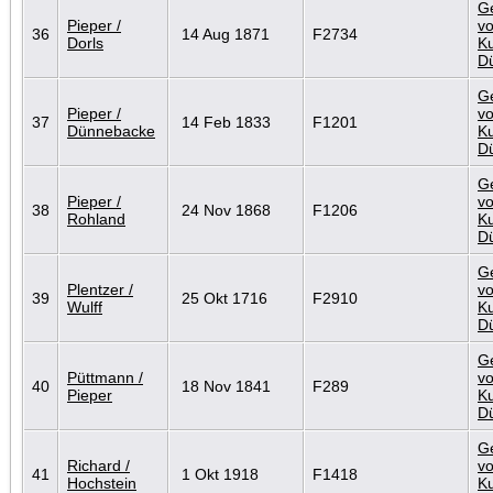
G
Pieper /
vo
36
14 Aug 1871
F2734
Dorls
Ku
D
G
Pieper /
vo
37
14 Feb 1833
F1201
Dünnebacke
Ku
D
G
Pieper /
vo
38
24 Nov 1868
F1206
Rohland
Ku
D
G
Plentzer /
vo
39
25 Okt 1716
F2910
Wulff
Ku
D
G
Püttmann /
vo
40
18 Nov 1841
F289
Pieper
Ku
D
G
Richard /
vo
41
1 Okt 1918
F1418
Hochstein
Ku