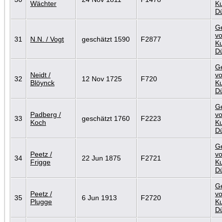
Wächter
Ku
D
G
vo
31
N.N. / Vogt
geschätzt 1590
F2877
Ku
D
G
Neidt /
vo
32
12 Nov 1725
F720
Blöynck
Ku
D
G
Padberg /
vo
33
geschätzt 1760
F2223
Koch
Ku
D
G
Peetz /
vo
34
22 Jun 1875
F2721
Frigge
Ku
D
G
Peetz /
vo
35
6 Jun 1913
F2720
Plugge
Ku
D