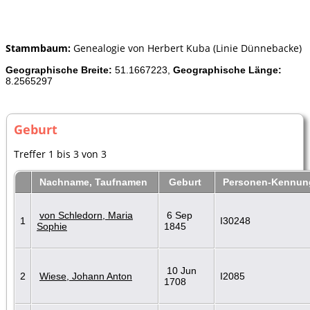
Stammbaum:
Genealogie von Herbert Kuba (Linie Dünnebacke)
Geographische Breite:
51.1667223,
Geographische Länge:
8.2565297
Geburt
Treffer 1 bis 3 von 3
Nachname, Taufnamen
Geburt
Personen-Kennun
von Schledorn, Maria
6 Sep
1
I30248
Sophie
1845
10 Jun
2
Wiese, Johann Anton
I2085
1708