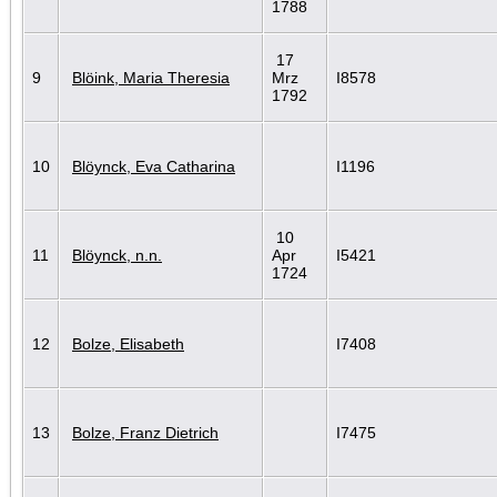
1788
17
9
Blöink, Maria Theresia
Mrz
I8578
1792
10
Blöynck, Eva Catharina
I1196
10
11
Blöynck, n.n.
Apr
I5421
1724
12
Bolze, Elisabeth
I7408
13
Bolze, Franz Dietrich
I7475