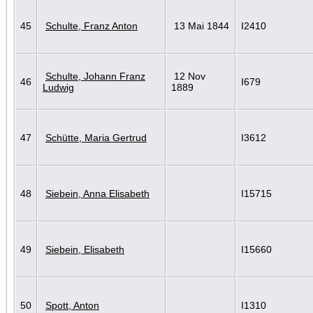
45
Schulte, Franz Anton
13 Mai 1844
I2410
Schulte, Johann Franz
12 Nov
46
I679
Ludwig
1889
47
Schütte, Maria Gertrud
I3612
48
Siebein, Anna Elisabeth
I15715
49
Siebein, Elisabeth
I15660
50
Spott, Anton
I1310