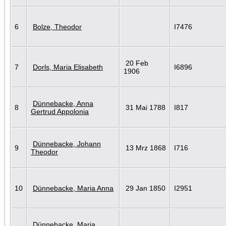
6
Bolze, Theodor
I7476
20 Feb
7
Dorls, Maria Elisabeth
I6896
1906
Dünnebacke, Anna
8
31 Mai 1788
I817
Gertrud Appolonia
Dünnebacke, Johann
9
13 Mrz 1868
I716
Theodor
10
Dünnebacke, Maria Anna
29 Jan 1850
I2951
Dünnebacke, Maria