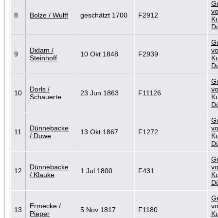
G
vo
8
Bolze / Wulff
geschätzt 1700
F2912
Ku
D
G
Didam /
vo
9
10 Okt 1848
F2939
Steinhoff
Ku
D
G
Dorls /
vo
10
23 Jun 1863
F11126
Schauerte
Ku
D
G
Dünnebacke
vo
11
13 Okt 1867
F1272
/ Duwe
Ku
D
G
Dünnebacke
vo
12
1 Jul 1800
F431
/ Klauke
Ku
D
G
Ermecke /
vo
13
5 Nov 1817
F1180
Pieper
Ku