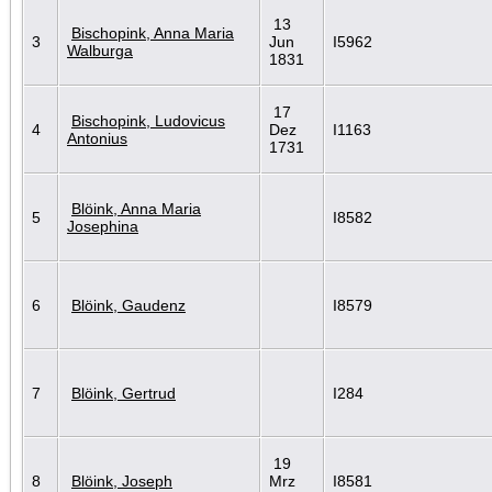
13
Bischopink, Anna Maria
3
Jun
I5962
Walburga
1831
17
Bischopink, Ludovicus
4
Dez
I1163
Antonius
1731
Blöink, Anna Maria
5
I8582
Josephina
6
Blöink, Gaudenz
I8579
7
Blöink, Gertrud
I284
19
8
Blöink, Joseph
Mrz
I8581