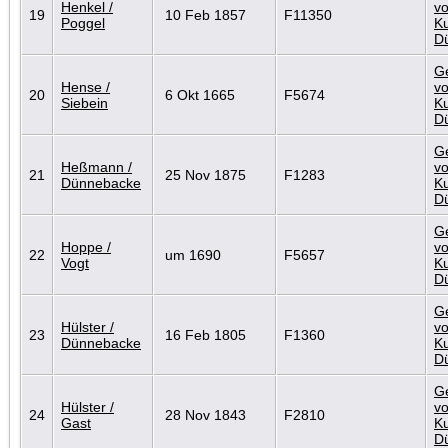
Henkel /
vo
19
10 Feb 1857
F11350
Poggel
Ku
D
G
Hense /
vo
20
6 Okt 1665
F5674
Siebein
Ku
D
G
Heßmann /
vo
21
25 Nov 1875
F1283
Dünnebacke
Ku
D
G
Hoppe /
vo
22
um 1690
F5657
Vogt
Ku
D
G
Hülster /
vo
23
16 Feb 1805
F1360
Dünnebacke
Ku
D
G
Hülster /
vo
24
28 Nov 1843
F2810
Gast
Ku
D