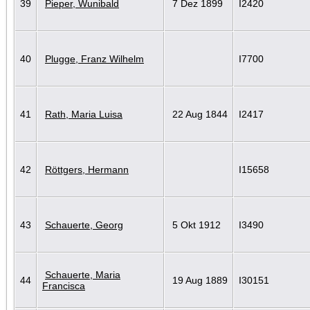
39
Pieper, Wunibald
7 Dez 1899
I2420
40
Plugge, Franz Wilhelm
I7700
41
Rath, Maria Luisa
22 Aug 1844
I2417
42
Röttgers, Hermann
I15658
43
Schauerte, Georg
5 Okt 1912
I3490
Schauerte, Maria
44
19 Aug 1889
I30151
Francisca