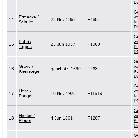
D
G
Ermecke /
vo
14
23 Nov 1862
F4851
Schulte
Ku
D
G
Fabri /
vo
15
23 Jun 1937
F1969
Tigges
Ku
D
G
Greve /
vo
16
geschätzt 1690
F263
Kleinsorge
Ku
D
G
Heite /
vo
17
10 Nov 1926
F11519
Poggel
Ku
D
G
Henkel /
vo
18
4 Jun 1861
F1207
Pieper
Ku
D
G