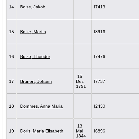
14
Bolze, Jakob
I7413
15
Bolze, Martin
I8916
16
Bolze, Theodor
I7476
15
17
Brunert, Johann
Dez
I7737
1791
18
Dommes, Anna Maria
I2430
13
19
Dorls, Maria Elisabeth
Mai
I6896
1844