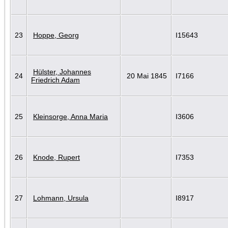
23
Hoppe, Georg
I15643
Hülster, Johannes
24
20 Mai 1845
I7166
Friedrich Adam
25
Kleinsorge, Anna Maria
I3606
26
Knode, Rupert
I7353
27
Lohmann, Ursula
I8917