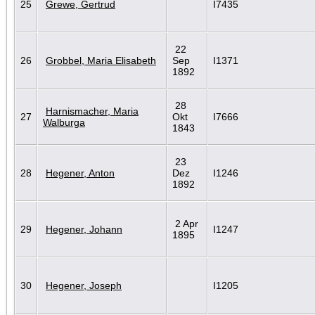
25
Grewe, Gertrud
I7435
22
26
Grobbel, Maria Elisabeth
Sep
I1371
1892
28
Harnismacher, Maria
27
Okt
I7666
Walburga
1843
23
28
Hegener, Anton
Dez
I1246
1892
2 Apr
29
Hegener, Johann
I1247
1895
30
Hegener, Joseph
I1205