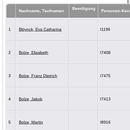
Beerdigung
Nachname, Taufnamen
Personen-Ke
1
Blöynck, Eva Catharina
I1196
2
Bolze, Elisabeth
I7408
3
Bolze, Franz Dietrich
I7475
4
Bolze, Jakob
I7413
5
Bolze, Martin
I8916