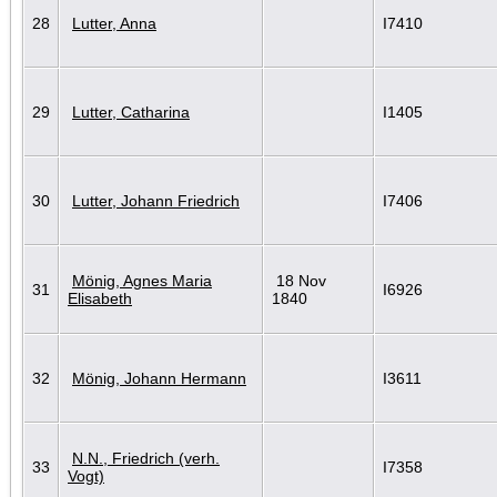
28
Lutter, Anna
I7410
29
Lutter, Catharina
I1405
30
Lutter, Johann Friedrich
I7406
Mönig, Agnes Maria
18 Nov
31
I6926
Elisabeth
1840
32
Mönig, Johann Hermann
I3611
N.N., Friedrich (verh.
33
I7358
Vogt)