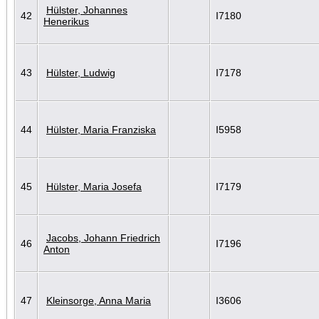
Hülster, Johannes
42
I7180
Henerikus
43
Hülster, Ludwig
I7178
44
Hülster, Maria Franziska
I5958
45
Hülster, Maria Josefa
I7179
Jacobs, Johann Friedrich
46
I7196
Anton
47
Kleinsorge, Anna Maria
I3606