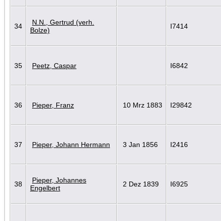
N.N., Gertrud (verh.
34
I7414
Bolze)
35
Peetz, Caspar
I6842
36
Pieper, Franz
10 Mrz 1883
I29842
37
Pieper, Johann Hermann
3 Jan 1856
I2416
Pieper, Johannes
38
2 Dez 1839
I6925
Engelbert