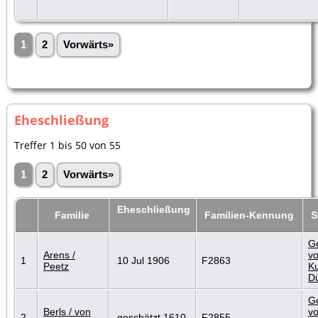
1
2
Vorwärts»
Eheschließung
Treffer 1 bis 50 von 55
1
2
Vorwärts»
Eheschließung
Familie
Familien-Kennung
S
G
Arens /
vo
1
10 Jul 1906
F2863
Peetz
Ku
D
G
Berls / von
vo
2
geschätzt 1610
F2855