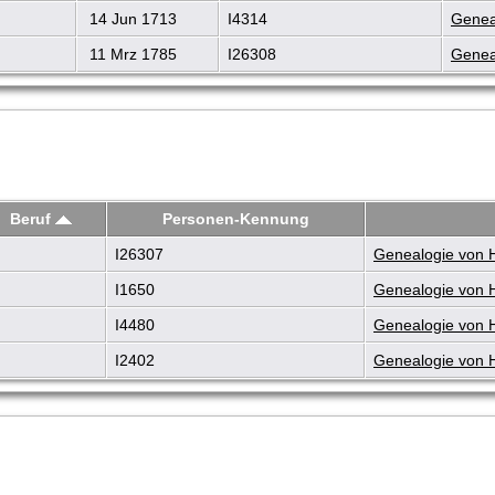
14 Jun 1713
I4314
Genea
11 Mrz 1785
I26308
Genea
Beruf
Personen-Kennung
I26307
Genealogie von 
I1650
Genealogie von 
I4480
Genealogie von 
I2402
Genealogie von 