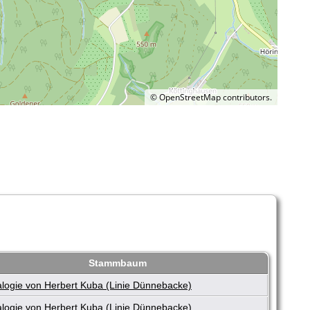
©
OpenStreetMap
contributors.
Stammbaum
logie von Herbert Kuba (Linie Dünnebacke)
logie von Herbert Kuba (Linie Dünnebacke)