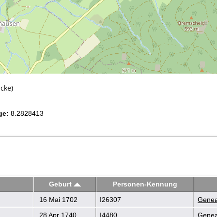
cke)
ge:
8.2828413
Geburt
Personen-Kennung
16 Mai 1702
I26307
Genea
28 Apr 1740
I4480
Genea