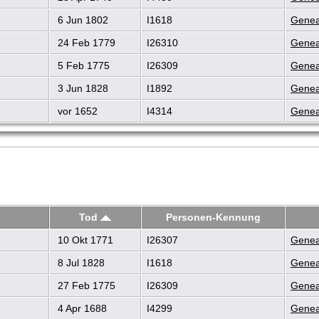
6 Jun 1802
I1618
Genea
24 Feb 1779
I26310
Genea
5 Feb 1775
I26309
Genea
3 Jun 1828
I1892
Genea
vor 1652
I4314
Genea
Tod
Personen-Kennung
10 Okt 1771
I26307
Genea
8 Jul 1828
I1618
Genea
27 Feb 1775
I26309
Genea
4 Apr 1688
I4299
Genea