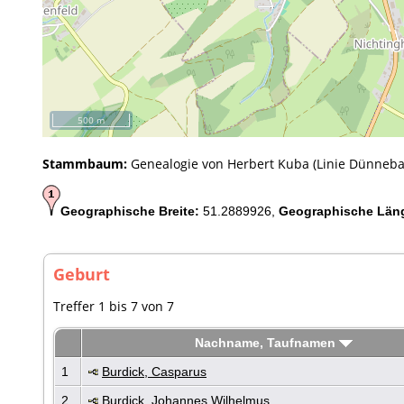
500 m
Stammbaum:
Genealogie von Herbert Kuba (Linie Dünneba
Geographische Breite:
51.2889926,
Geographische Län
Geburt
Treffer 1 bis 7 von 7
Nachname, Taufnamen
1
Burdick, Casparus
2
Burdick, Johannes Wilhelmus