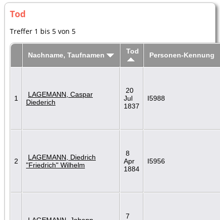
Tod
Treffer 1 bis 5 von 5
Tod
Nachname, Taufnamen
Personen-Kennung
20
LAGEMANN, Caspar
1
Jul
I5988
Diederich
1837
8
LAGEMANN, Diedrich
2
Apr
I5956
"Friedrich" Wilhelm
1884
7
LAGEMANN, Johann