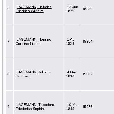
LAGEMANN, Heinrich
12 Jun
6
I8239
Friedrich Wilhelm
1876
LAGEMANN, Henrine
1 Apr
7
I5984
Caroline Lisette
1821
LAGEMANN, Johann
4 Dez
8
I5987
Gottfried
1814
LAGEMANN, Theodora
10 Mrz
9
I5985
Friederika Sophia
1819