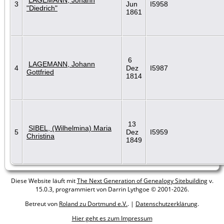
3
Jun
I5958
"Diedrich"
1861
6
LAGEMANN, Johann
4
Dez
I5987
Gottfried
1814
13
SIBEL, (Wilhelmina) Maria
5
Dez
I5959
Christina
1849
Diese Website läuft mit
The Next Generation of Genealogy Sitebuilding
v.
15.0.3, programmiert von Darrin Lythgoe © 2001-2026.
Betreut von
Roland zu Dortmund e.V.
. |
Datenschutzerklärung
.
Hier geht es zum Impressum