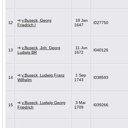
v.Buseck, Georg
18 Jan
12
I027750
Friedrich.I
1647
v.Buseck, Joh. Georg
11 Jun
13
I040126
Ludwig BR
1672
v.Buseck, Ludwig Franz
1 Sep
14
I038593
Wilhelm
1743
v.Buseck, Ludwig Georg
3 Mai
15
I039266
Friedrich
1709