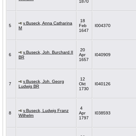
1870
18
v.Buseck, Anna Catharina
5
Feb
I004370
M
1647
20
v.Buseck, Joh. Burchard.II
6
Apr
I040909
BR
1657
12
v.Buseck, Joh. Georg
7
Okt
I040126
Ludwig BR
1730
4
v.Buseck, Ludwig Franz
8
Apr
I038593
Wilhelm
1797