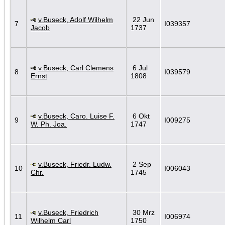
v.Buseck, Adolf Wilhelm
22 Jun
7
I039357
Jacob
1737
v.Buseck, Carl Clemens
6 Jul
8
I039579
Ernst
1808
v.Buseck, Caro. Luise F.
6 Okt
9
I009275
W. Ph. Joa.
1747
v.Buseck, Friedr. Ludw.
2 Sep
10
I006043
Chr.
1745
v.Buseck, Friedrich
30 Mrz
11
I006974
Wilhelm Carl
1750