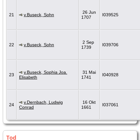
26 Jun
21
v.Buseck, Sohn
I039525
1707
2 Sep
22
v.Buseck, Sohn
I039706
1739
v.Buseck, Sophia Joa.
31 Mai
23
I040928
Elisabeth
1741
v.Dernbach, Ludwig
16 Okt
24
I037061
Conrad
1661
Tod