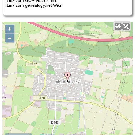
Link zum GOV-Verzeichnis
Link zum genealogy.net Wiki
+
–