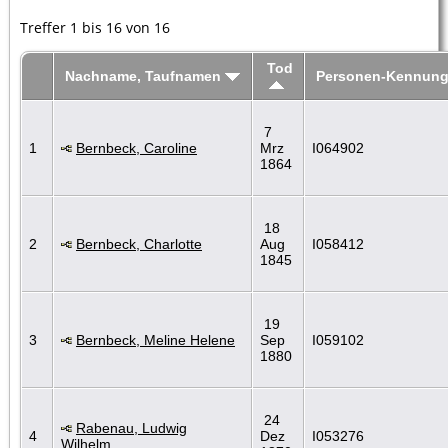
Treffer 1 bis 16 von 16
Tod
Nachname, Taufnamen
Personen-Kennun
7
1
Bernbeck, Caroline
Mrz
I064902
1864
18
2
Bernbeck, Charlotte
Aug
I058412
1845
19
3
Bernbeck, Meline Helene
Sep
I059102
1880
24
Rabenau, Ludwig
4
Dez
I053276
Wilhelm