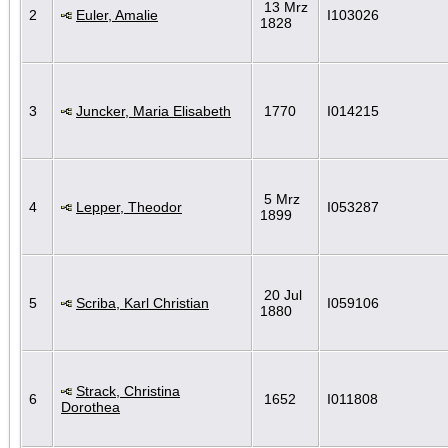
13 Mrz
2
Euler, Amalie
I103026
1828
3
Juncker, Maria Elisabeth
1770
I014215
5 Mrz
4
Lepper, Theodor
I053287
1899
20 Jul
5
Scriba, Karl Christian
I059106
1880
Strack, Christina
6
1652
I011808
Dorothea