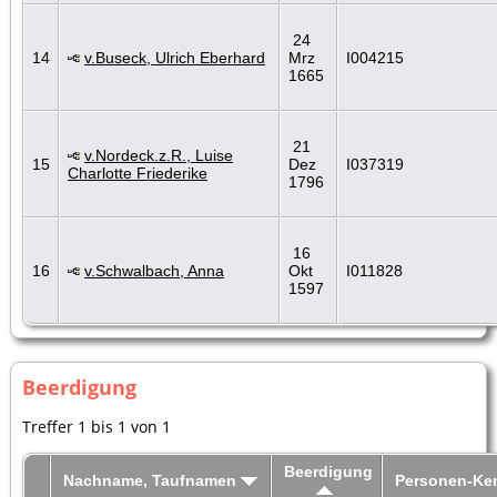
24
14
v.Buseck, Ulrich Eberhard
Mrz
I004215
1665
21
v.Nordeck.z.R., Luise
15
Dez
I037319
Charlotte Friederike
1796
16
16
v.Schwalbach, Anna
Okt
I011828
1597
Beerdigung
Treffer 1 bis 1 von 1
Beerdigung
Nachname, Taufnamen
Personen-Ke