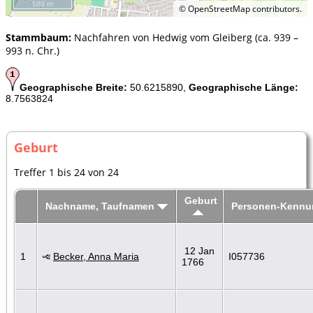
500 m
©
OpenStreetMap
contributors.
Stammbaum:
Nachfahren von Hedwig vom Gleiberg (ca. 939 –
993 n. Chr.)
Geographische Breite:
50.6215890,
Geographische Länge:
8.7563824
Geburt
Treffer 1 bis 24 von 24
Geburt
Nachname, Taufnamen
Personen-Kennu
12 Jan
1
Becker, Anna Maria
I057736
1766