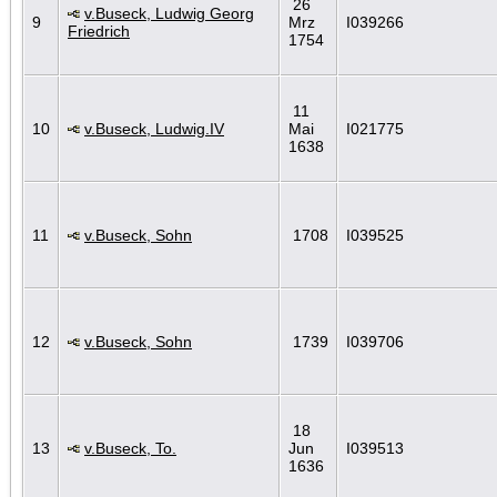
26
v.Buseck, Ludwig Georg
9
Mrz
I039266
Friedrich
1754
11
10
v.Buseck, Ludwig.IV
Mai
I021775
1638
11
v.Buseck, Sohn
1708
I039525
12
v.Buseck, Sohn
1739
I039706
18
13
v.Buseck, To.
Jun
I039513
1636