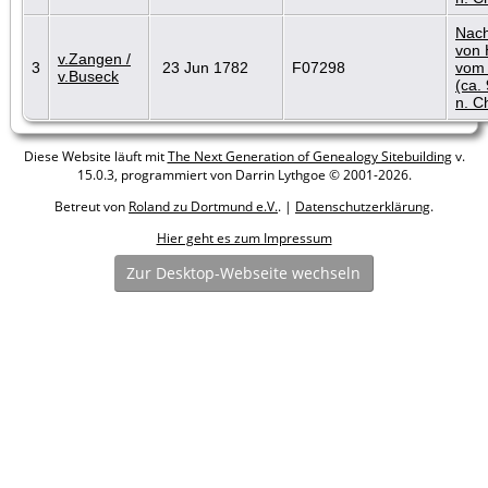
Nach
von 
v.Zangen /
3
23 Jun 1782
F07298
vom 
v.Buseck
(ca.
n. Ch
Diese Website läuft mit
The Next Generation of Genealogy Sitebuilding
v.
15.0.3, programmiert von Darrin Lythgoe © 2001-2026.
Betreut von
Roland zu Dortmund e.V.
. |
Datenschutzerklärung
.
Hier geht es zum Impressum
Zur Desktop-Webseite wechseln