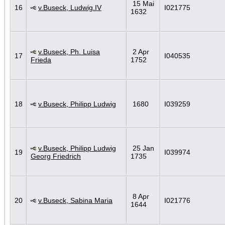
15 Mai
16
v.Buseck, Ludwig.IV
I021775
1632
v.Buseck, Ph. Luisa
2 Apr
17
I040535
Frieda
1752
18
v.Buseck, Philipp Ludwig
1680
I039259
v.Buseck, Philipp Ludwig
25 Jan
19
I039974
Georg Friedrich
1735
8 Apr
20
v.Buseck, Sabina Maria
I021776
1644