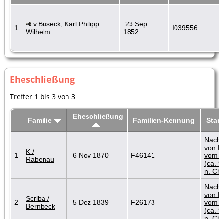
v.Buseck, Karl Philipp
23 Sep
1
I039556
Wilhelm
1852
Eheschließung
Treffer 1 bis 3 von 3
Eheschließung
Familie
Familien-Kennung
St
Nach
von 
K /
1
6 Nov 1870
F46141
vom 
Rabenau
(ca.
n. Ch
Nach
von 
Scriba /
2
5 Dez 1839
F26173
vom 
Bernbeck
(ca.
n. Ch