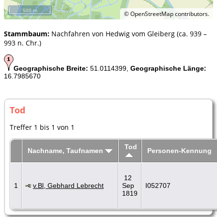
500 m
©
OpenStreetMap
contributors.
Stammbaum:
Nachfahren von Hedwig vom Gleiberg (ca. 939 –
993 n. Chr.)
Geographische Breite:
51.0114399,
Geographische Länge:
16.7985670
Tod
Treffer 1 bis 1 von 1
Tod
Nachname, Taufnamen
Personen-Kennung
12
1
v.Bl, Gebhard Lebrecht
Sep
I052707
1819