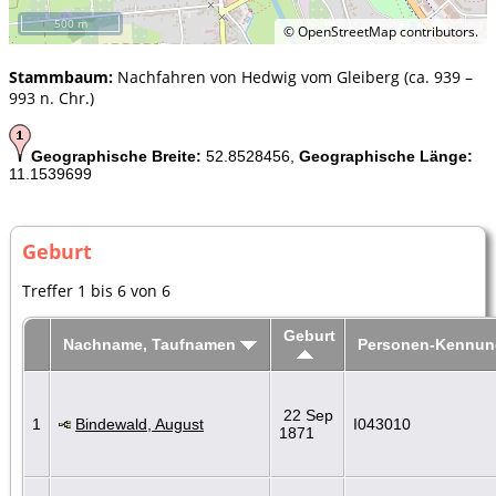
500 m
©
OpenStreetMap
contributors.
Stammbaum:
Nachfahren von Hedwig vom Gleiberg (ca. 939 –
993 n. Chr.)
Geographische Breite:
52.8528456,
Geographische Länge:
11.1539699
Geburt
Treffer 1 bis 6 von 6
Geburt
Nachname, Taufnamen
Personen-Kennun
22 Sep
1
Bindewald, August
I043010
1871