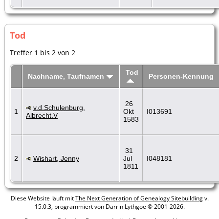
Tod
Treffer 1 bis 2 von 2
Tod
Nachname, Taufnamen
Personen-Kennung
26
v.d.Schulenburg,
1
Okt
I013691
Albrecht.V
1583
31
2
Wishart, Jenny
Jul
I048181
1811
Diese Website läuft mit
The Next Generation of Genealogy Sitebuilding
v.
15.0.3, programmiert von Darrin Lythgoe © 2001-2026.