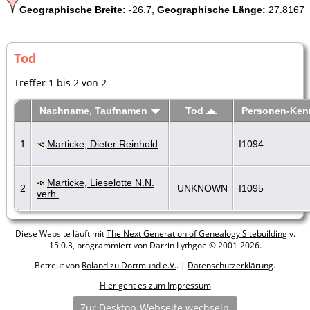
Geographische Breite:
-26.7,
Geographische Länge:
27.8167
Tod
Treffer 1 bis 2 von 2
Nachname, Taufnamen
Tod
Personen-Ke
1
Marticke, Dieter Reinhold
I1094
Marticke, Lieselotte N.N.
2
UNKNOWN
I1095
verh.
Diese Website läuft mit
The Next Generation of Genealogy Sitebuilding
v.
15.0.3, programmiert von Darrin Lythgoe © 2001-2026.
Betreut von
Roland zu Dortmund e.V.
. |
Datenschutzerklärung
.
Hier geht es zum Impressum
Zur Desktop-Webseite wechseln