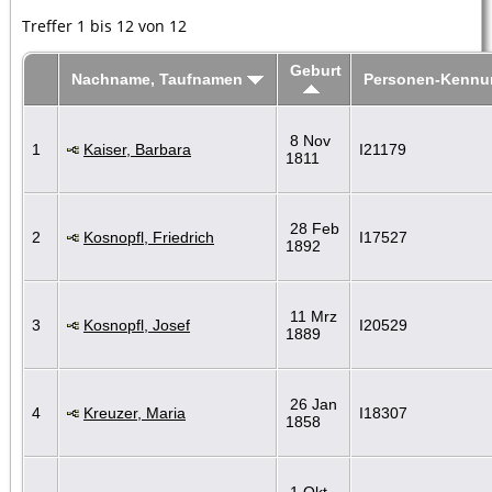
Treffer 1 bis 12 von 12
Geburt
Nachname, Taufnamen
Personen-Kennu
8 Nov
1
Kaiser, Barbara
I21179
1811
28 Feb
2
Kosnopfl, Friedrich
I17527
1892
11 Mrz
3
Kosnopfl, Josef
I20529
1889
26 Jan
4
Kreuzer, Maria
I18307
1858
1 Okt