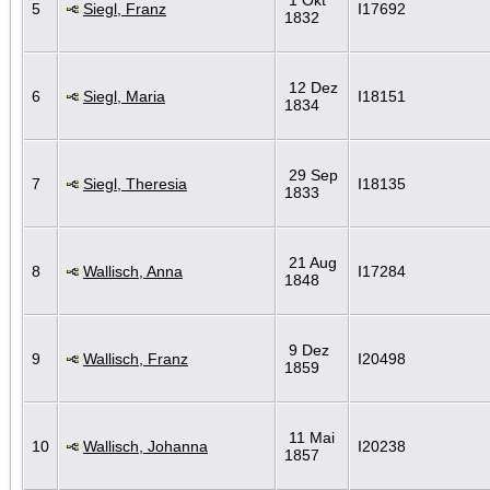
5
Siegl, Franz
I17692
1832
12 Dez
6
Siegl, Maria
I18151
1834
29 Sep
7
Siegl, Theresia
I18135
1833
21 Aug
8
Wallisch, Anna
I17284
1848
9 Dez
9
Wallisch, Franz
I20498
1859
11 Mai
10
Wallisch, Johanna
I20238
1857