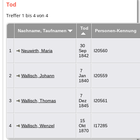
Tod
Treffer 1 bis 4 von 4
Tod
Nachname, Taufnamen
Personen-Kennung
30
1
Neuwirth, Maria
Sep
I20560
1842
7
2
Wallisch, Johann
Jan
I20559
1840
7
3
Wallisch, Thomas
Dez
I20561
1845
15
4
Wallisch, Wenzel
Okt
I17285
1870