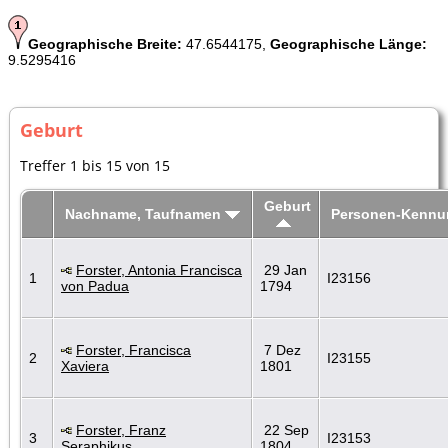
Geographische Breite:
47.6544175,
Geographische Länge:
9.5295416
Geburt
Treffer 1 bis 15 von 15
Geburt
Nachname, Taufnamen
Personen-Kennu
Forster, Antonia Francisca
29 Jan
1
I23156
von Padua
1794
Forster, Francisca
7 Dez
2
I23155
Xaviera
1801
Forster, Franz
22 Sep
3
I23153
Seraphikus
1804