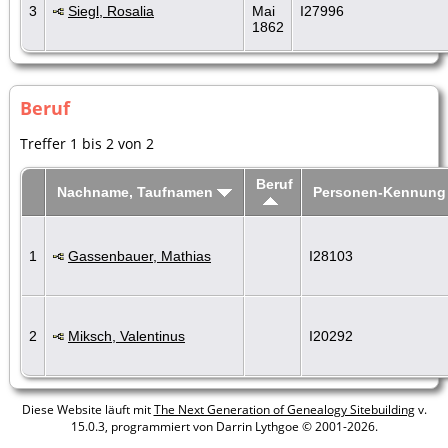
3
Siegl, Rosalia
Mai
I27996
1862
Beruf
Treffer 1 bis 2 von 2
Beruf
Nachname, Taufnamen
Personen-Kennung
1
Gassenbauer, Mathias
I28103
2
Miksch, Valentinus
I20292
Diese Website läuft mit
The Next Generation of Genealogy Sitebuilding
v.
15.0.3, programmiert von Darrin Lythgoe © 2001-2026.