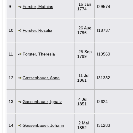
16 Jan
9
Forster, Mathias
I29574
1774
26 Aug
10
Forster, Rosalia
I18737
1796
25 Sep
11
Forster, Theresia
I19569
1799
11 Jul
12
Gassenbauer, Anna
I31332
1861
4 Jul
13
Gassenbauer, Ignatz
I2624
1851
2 Mai
14
Gassenbauer, Johann
I31283
1852