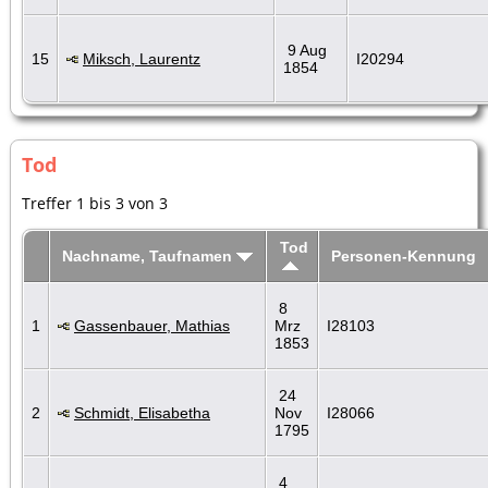
9 Aug
15
Miksch, Laurentz
I20294
1854
Tod
Treffer 1 bis 3 von 3
Tod
Nachname, Taufnamen
Personen-Kennung
8
1
Gassenbauer, Mathias
Mrz
I28103
1853
24
2
Schmidt, Elisabetha
Nov
I28066
1795
4