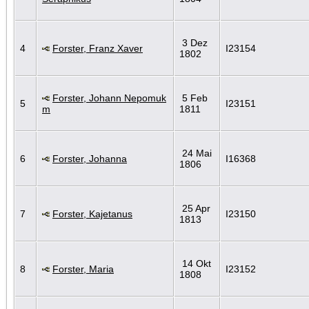
3 Dez
4
Forster, Franz Xaver
I23154
1802
Forster, Johann Nepomuk
5 Feb
5
I23151
m
1811
24 Mai
6
Forster, Johanna
I16368
1806
25 Apr
7
Forster, Kajetanus
I23150
1813
14 Okt
8
Forster, Maria
I23152
1808