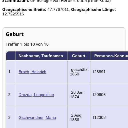
Stammbaum:
Genealogie von Herbert Kuba (Linie Kuba)
Geographische Breite:
47.7767011,
Geographische Länge:
12.7225516
Geburt
Treffer 1 bis 10 von 10
Nachname, Taufnamen
Geburt
Personen-Kennu
geschätzt
1
Broch, Heinrich
I28891
1850
28 Jan
2
Drozda, Leopoldine
I20605
1874
2 Aug
3
Gschwandner, Maria
I12308
1856