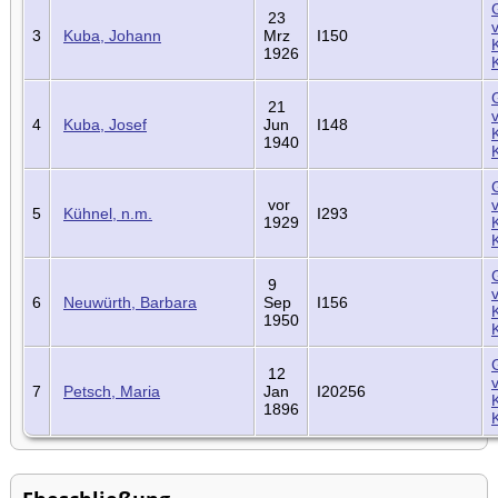
23
3
Kuba, Johann
Mrz
I150
1926
21
4
Kuba, Josef
Jun
I148
1940
vor
5
Kühnel, n.m.
I293
1929
9
6
Neuwürth, Barbara
Sep
I156
1950
12
7
Petsch, Maria
Jan
I20256
1896