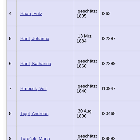
geschätzt
4
Haan, Fritz
I263
1895
13 Mrz
5
Hartl, Johanna
I22297
1884
geschätzt
6
Hartl, Katharina
I22299
1860
geschätzt
7
Hrnecek, Veit
I10947
1840
30 Aug
8
Tippl, Andreas
I20468
1896
geschätzt
9
Tureček, Maria
I28892