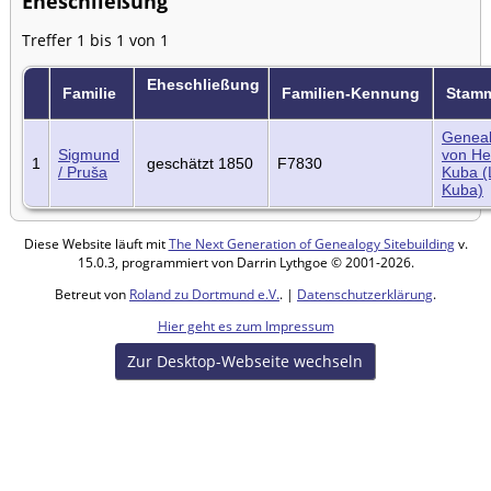
Eheschließung
Treffer 1 bis 1 von 1
Eheschließung
Familie
Familien-Kennung
Stam
Geneal
Sigmund
von He
1
geschätzt 1850
F7830
/ Pruša
Kuba (
Kuba)
Diese Website läuft mit
The Next Generation of Genealogy Sitebuilding
v.
15.0.3, programmiert von Darrin Lythgoe © 2001-2026.
Betreut von
Roland zu Dortmund e.V.
. |
Datenschutzerklärung
.
Hier geht es zum Impressum
Zur Desktop-Webseite wechseln