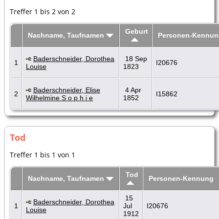
Treffer 1 bis 2 von 2
Geburt
Nachname, Taufnamen
Personen-Kennun
Baderschneider, Dorothea
18 Sep
1
I20676
Louise
1823
Baderschneider, Elise
4 Apr
2
I15862
Wilhelmine S o p h i e
1852
Tod
Treffer 1 bis 1 von 1
Tod
Nachname, Taufnamen
Personen-Kennung
15
Baderschneider, Dorothea
1
Jul
I20676
Louise
1912