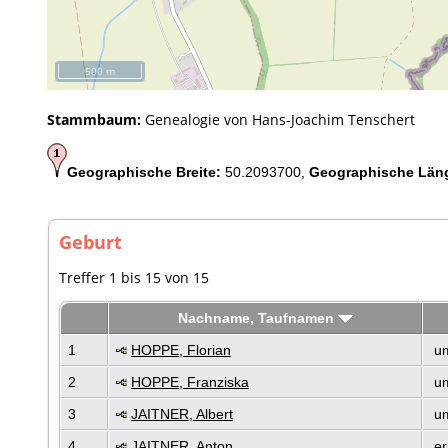
500 m
Stammbaum:
Genealogie von Hans-Joachim Tenschert
Geographische Breite:
50.2093700,
Geographische Län
Geburt
Treffer 1 bis 15 von 15
Nachname, Taufnamen
1
HOPPE, Florian
um
2
HOPPE, Franziska
um
3
JAITNER, Albert
um
4
JAITNER, Anton
er