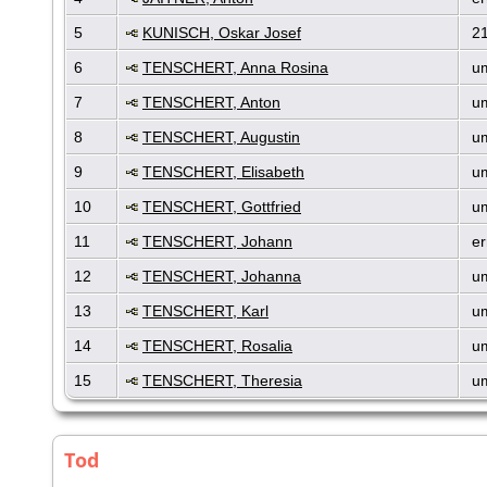
5
KUNISCH, Oskar Josef
21
6
TENSCHERT, Anna Rosina
um
7
TENSCHERT, Anton
um
8
TENSCHERT, Augustin
um
9
TENSCHERT, Elisabeth
um
10
TENSCHERT, Gottfried
um
11
TENSCHERT, Johann
er
12
TENSCHERT, Johanna
um
13
TENSCHERT, Karl
um
14
TENSCHERT, Rosalia
um
15
TENSCHERT, Theresia
um
Tod