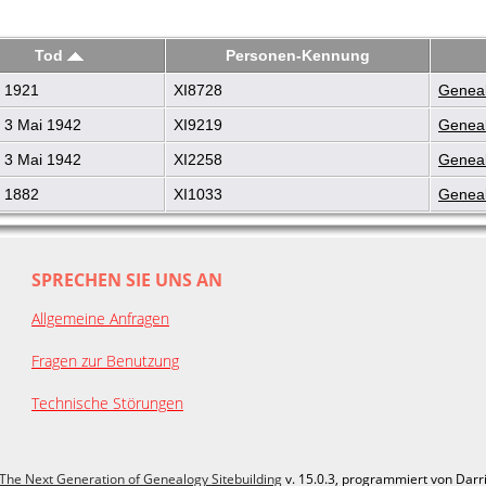
Tod
Personen-Kennung
 1921
XI8728
Geneal
 3 Mai 1942
XI9219
Geneal
 3 Mai 1942
XI2258
Geneal
 1882
XI1033
Geneal
SPRECHEN SIE UNS AN
Allgemeine Anfragen
Fragen zur Benutzung
Technische Störungen
The Next Generation of Genealogy Sitebuilding
v. 15.0.3, programmiert von Darr