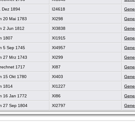
 Dez 1894
I24618
Genea
 20 Mai 1783
XI298
Genea
 2 Jun 1812
XI3838
Genea
 1807
XI1915
Genea
 5 Sep 1745
XI4957
Genea
 27 Mrz 1743
XI299
Genea
rechnet 1717
XI87
Genea
 15 Okt 1780
XI403
Genea
 1814
XI1227
Genea
 16 Jan 1772
XI86
Genea
 27 Sep 1804
XI2797
Genea