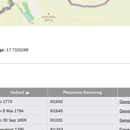
ge:
17.7326288
Geburt
Personen-Kennung
 1773
XI1692
Genea
 8 Mai 1794
XI1645
Genea
 30 Sep 1809
XI1031
Genea
rechnet 1796
XI1343
Genea