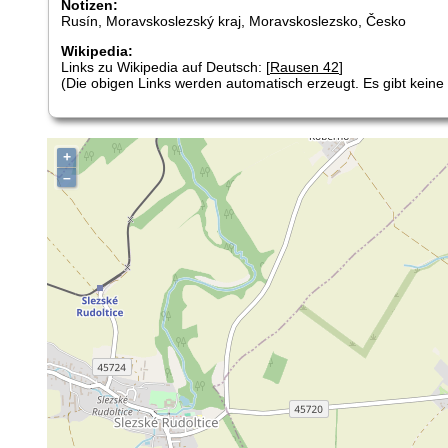
Notizen:
Rusín, Moravskoslezský kraj, Moravskoslezsko, Česko
Wikipedia:
Links zu Wikipedia auf Deutsch: [
Rausen 42
]
(Die obigen Links werden automatisch erzeugt. Es gibt keine G
+
–