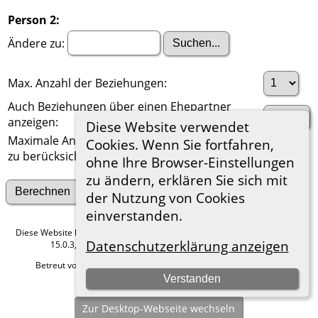
Person 2:
Ändere zu:
Max. Anzahl der Beziehungen:
Auch Beziehungen über einen Ehepartner
anzeigen:
Diese Website verwendet
Maximale Anzahl der
Cookies. Wenn Sie fortfahren,
zu berücksichtigenden Generationen:
ohne Ihre Browser-Einstellungen
zu ändern, erklären Sie sich mit
Suche nach anderen Verbindungen
der Nutzung von Cookies
einverstanden.
Diese Website läuft mit
The Next Generation of Genealogy Sitebuilding
v.
Datenschutzerklärung anzeigen
15.0.3, programmiert von Darrin Lythgoe © 2001-2026.
Betreut von
Roland zu Dortmund e.V.
. |
Datenschutzerklärung
.
Verstanden
Hier geht es zum Impressum
Zur Desktop-Webseite wechseln