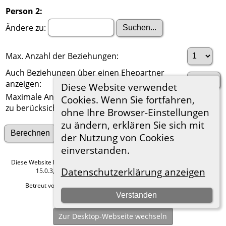
Person 2:
Ändere zu:
Max. Anzahl der Beziehungen:
Auch Beziehungen über einen Ehepartner
anzeigen:
Diese Website verwendet
Maximale Anzahl der
Cookies. Wenn Sie fortfahren,
zu berücksichtigenden Generationen:
ohne Ihre Browser-Einstellungen
zu ändern, erklären Sie sich mit
Suche nach anderen Verbindungen
der Nutzung von Cookies
einverstanden.
Diese Website läuft mit
The Next Generation of Genealogy Sitebuilding
v.
Datenschutzerklärung anzeigen
15.0.3, programmiert von Darrin Lythgoe © 2001-2026.
Betreut von
Roland zu Dortmund e.V.
. |
Datenschutzerklärung
.
Verstanden
Hier geht es zum Impressum
Zur Desktop-Webseite wechseln