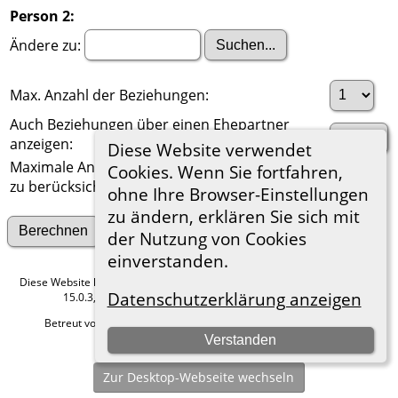
Person 2:
Ändere zu:
Max. Anzahl der Beziehungen:
Auch Beziehungen über einen Ehepartner
anzeigen:
Diese Website verwendet
Maximale Anzahl der
Cookies. Wenn Sie fortfahren,
zu berücksichtigenden Generationen:
ohne Ihre Browser-Einstellungen
zu ändern, erklären Sie sich mit
Suche nach anderen Verbindungen
der Nutzung von Cookies
einverstanden.
Diese Website läuft mit
The Next Generation of Genealogy Sitebuilding
v.
Datenschutzerklärung anzeigen
15.0.3, programmiert von Darrin Lythgoe © 2001-2026.
Betreut von
Roland zu Dortmund e.V.
. |
Datenschutzerklärung
.
Verstanden
Hier geht es zum Impressum
Zur Desktop-Webseite wechseln