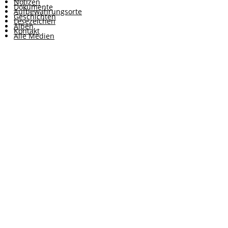
Notizen
Dokumente
Aufbewahrungsorte
Geschichten
Lesezeichen
Alben
Kontakt
Alle Medien