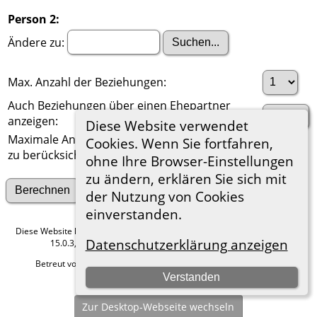
Person 2:
Ändere zu:
Max. Anzahl der Beziehungen:
Auch Beziehungen über einen Ehepartner
anzeigen:
Diese Website verwendet
Maximale Anzahl der
Cookies. Wenn Sie fortfahren,
zu berücksichtigenden Generationen:
ohne Ihre Browser-Einstellungen
zu ändern, erklären Sie sich mit
Suche nach anderen Verbindungen
der Nutzung von Cookies
einverstanden.
Diese Website läuft mit
The Next Generation of Genealogy Sitebuilding
v.
Datenschutzerklärung anzeigen
15.0.3, programmiert von Darrin Lythgoe © 2001-2026.
Betreut von
Roland zu Dortmund e.V.
. |
Datenschutzerklärung
.
Verstanden
Hier geht es zum Impressum
Zur Desktop-Webseite wechseln