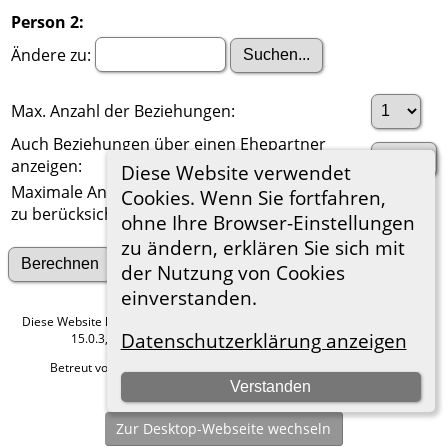
Person 2:
Ändere zu:
Max. Anzahl der Beziehungen:
Auch Beziehungen über einen Ehepartner
anzeigen:
Diese Website verwendet
Maximale Anzahl der
Cookies. Wenn Sie fortfahren,
zu berücksichtigenden Generationen:
ohne Ihre Browser-Einstellungen
zu ändern, erklären Sie sich mit
Suche nach anderen Verbindungen
der Nutzung von Cookies
einverstanden.
Diese Website läuft mit
The Next Generation of Genealogy Sitebuilding
v.
Datenschutzerklärung anzeigen
15.0.3, programmiert von Darrin Lythgoe © 2001-2026.
Betreut von
Roland zu Dortmund e.V.
. |
Datenschutzerklärung
.
Verstanden
Hier geht es zum Impressum
Zur Desktop-Webseite wechseln