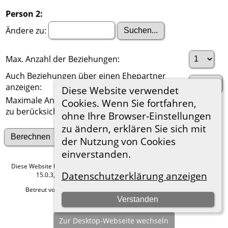
Person 2:
Ändere zu:
Max. Anzahl der Beziehungen:
Auch Beziehungen über einen Ehepartner
anzeigen:
Diese Website verwendet
Maximale Anzahl der
Cookies. Wenn Sie fortfahren,
zu berücksichtigenden Generationen:
ohne Ihre Browser-Einstellungen
zu ändern, erklären Sie sich mit
Suche nach anderen Verbindungen
der Nutzung von Cookies
einverstanden.
Diese Website läuft mit
The Next Generation of Genealogy Sitebuilding
v.
Datenschutzerklärung anzeigen
15.0.3, programmiert von Darrin Lythgoe © 2001-2026.
Betreut von
Roland zu Dortmund e.V.
. |
Datenschutzerklärung
.
Verstanden
Hier geht es zum Impressum
Zur Desktop-Webseite wechseln