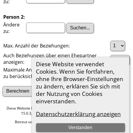
zu:
Person 2:
Ändere
zu:
Max. Anzahl der Beziehungen:
Auch Beziehungen über einen Ehepartner
anzeigen:
Diese Website verwendet
Maximale Anzahl der
Cookies. Wenn Sie fortfahren,
zu berücksichtigenden Generationen:
ohne Ihre Browser-Einstellungen
zu ändern, erklären Sie sich mit
Suche nach anderen Verbindungen
der Nutzung von Cookies
einverstanden.
Diese Website läuft mit
The Next Generation of Genealogy Sitebuilding
v.
Datenschutzerklärung anzeigen
15.0.3, programmiert von Darrin Lythgoe © 2001-2026.
Betreut von
Roland zu Dortmund e.V.
. |
Datenschutzerklärung
.
Verstanden
Hier geht es zum Impressum