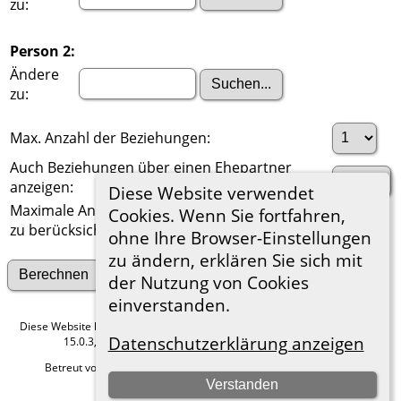
zu:
Person 2:
Ändere
zu:
Max. Anzahl der Beziehungen:
Auch Beziehungen über einen Ehepartner
anzeigen:
Diese Website verwendet
Maximale Anzahl der
Cookies. Wenn Sie fortfahren,
zu berücksichtigenden Generationen:
ohne Ihre Browser-Einstellungen
zu ändern, erklären Sie sich mit
Suche nach anderen Verbindungen
der Nutzung von Cookies
einverstanden.
Diese Website läuft mit
The Next Generation of Genealogy Sitebuilding
v.
Datenschutzerklärung anzeigen
15.0.3, programmiert von Darrin Lythgoe © 2001-2026.
Betreut von
Roland zu Dortmund e.V.
. |
Datenschutzerklärung
.
Verstanden
Hier geht es zum Impressum