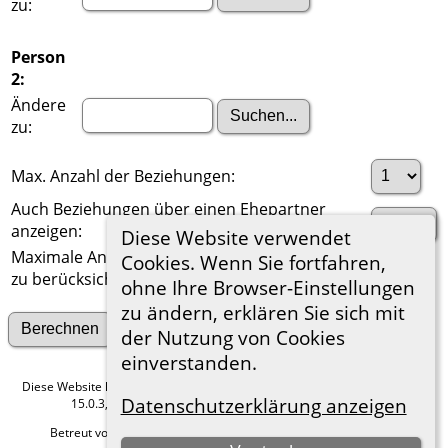
zu:
Person
2:
Ändere
zu:
Max. Anzahl der Beziehungen:
Auch Beziehungen über einen Ehepartner
anzeigen:
Diese Website verwendet
Maximale Anzahl der
Cookies. Wenn Sie fortfahren,
zu berücksichtigenden Generationen:
ohne Ihre Browser-Einstellungen
zu ändern, erklären Sie sich mit
Suche nach anderen Verbindungen
der Nutzung von Cookies
einverstanden.
Diese Website läuft mit
The Next Generation of Genealogy Sitebuilding
v.
Datenschutzerklärung anzeigen
15.0.3, programmiert von Darrin Lythgoe © 2001-2026.
Betreut von
Roland zu Dortmund e.V.
. |
Datenschutzerklärung
.