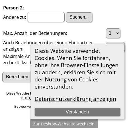
Person 2:
Ändere zu:
Max. Anzahl der Beziehungen:
Auch Beziehungen über einen Ehepartner
anzeigen:
Diese Website verwendet
Maximale Anzahl der
Cookies. Wenn Sie fortfahren,
zu berücksichtigenden Generationen:
ohne Ihre Browser-Einstellungen
zu ändern, erklären Sie sich mit
Suche nach anderen Verbindungen
der Nutzung von Cookies
einverstanden.
Diese Website läuft mit
The Next Generation of Genealogy Sitebuilding
v.
Datenschutzerklärung anzeigen
15.0.3, programmiert von Darrin Lythgoe © 2001-2026.
Betreut von
Roland zu Dortmund e.V.
. |
Datenschutzerklärung
.
Verstanden
Hier geht es zum Impressum
Zur Desktop-Webseite wechseln