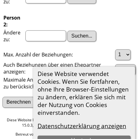
zu:
Person
2:
Ändere
zu:
Max. Anzahl der Beziehungen:
Auch Beziehungen über einen Ehepartner
anzeigen:
Diese Website verwendet
Maximale Anzahl der
Cookies. Wenn Sie fortfahren,
zu berücksichtigenden Generationen:
ohne Ihre Browser-Einstellungen
zu ändern, erklären Sie sich mit
Suche nach anderen Verbindungen
der Nutzung von Cookies
einverstanden.
Diese Website läuft mit
The Next Generation of Genealogy Sitebuilding
v.
Datenschutzerklärung anzeigen
15.0.3, programmiert von Darrin Lythgoe © 2001-2026.
Betreut von
Roland zu Dortmund e.V.
. |
Datenschutzerklärung
.