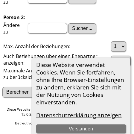
zu:
Person 2:
Ändere
zu:
Max. Anzahl der Beziehungen:
Auch Beziehungen über einen Ehepartner
anzeigen:
Diese Website verwendet
Maximale Anzahl der
Cookies. Wenn Sie fortfahren,
zu berücksichtigenden Generationen:
ohne Ihre Browser-Einstellungen
zu ändern, erklären Sie sich mit
Suche nach anderen Verbindungen
der Nutzung von Cookies
einverstanden.
Diese Website läuft mit
The Next Generation of Genealogy Sitebuilding
v.
Datenschutzerklärung anzeigen
15.0.3, programmiert von Darrin Lythgoe © 2001-2026.
Betreut von
Roland zu Dortmund e.V.
. |
Datenschutzerklärung
.
Verstanden
Hier geht es zum Impressum