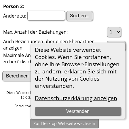
Person 2:
Ändere zu:
Max. Anzahl der Beziehungen:
Auch Beziehungen über einen Ehepartner
anzeigen:
Diese Website verwendet
Maximale Anzahl der
Cookies. Wenn Sie fortfahren,
zu berücksichtigenden Generationen:
ohne Ihre Browser-Einstellungen
zu ändern, erklären Sie sich mit
Suche nach anderen Verbindungen
der Nutzung von Cookies
einverstanden.
Diese Website läuft mit
The Next Generation of Genealogy Sitebuilding
v.
Datenschutzerklärung anzeigen
15.0.3, programmiert von Darrin Lythgoe © 2001-2026.
Betreut von
Roland zu Dortmund e.V.
. |
Datenschutzerklärung
.
Verstanden
Hier geht es zum Impressum
Zur Desktop-Webseite wechseln