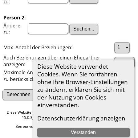
zu:
Person 2:
Ändere
zu:
Max. Anzahl der Beziehungen:
Auch Beziehungen über einen Ehepartner
anzeigen:
Diese Website verwendet
Maximale Anzahl der
Cookies. Wenn Sie fortfahren,
zu berücksichtigenden Generationen:
ohne Ihre Browser-Einstellungen
zu ändern, erklären Sie sich mit
Suche nach anderen Verbindungen
der Nutzung von Cookies
einverstanden.
Diese Website läuft mit
The Next Generation of Genealogy Sitebuilding
v.
Datenschutzerklärung anzeigen
15.0.3, programmiert von Darrin Lythgoe © 2001-2026.
Betreut von
Roland zu Dortmund e.V.
. |
Datenschutzerklärung
.
Verstanden
Hier geht es zum Impressum