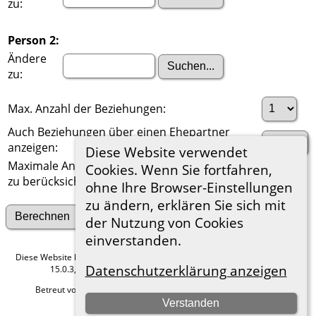
zu:
Person 2:
Ändere
zu:
Max. Anzahl der Beziehungen:
Auch Beziehungen über einen Ehepartner
anzeigen:
Diese Website verwendet
Maximale Anzahl der
Cookies. Wenn Sie fortfahren,
zu berücksichtigenden Generationen:
ohne Ihre Browser-Einstellungen
zu ändern, erklären Sie sich mit
Suche nach anderen Verbindungen
der Nutzung von Cookies
einverstanden.
Diese Website läuft mit
The Next Generation of Genealogy Sitebuilding
v.
Datenschutzerklärung anzeigen
15.0.3, programmiert von Darrin Lythgoe © 2001-2026.
Betreut von
Roland zu Dortmund e.V.
. |
Datenschutzerklärung
.
Verstanden
Hier geht es zum Impressum