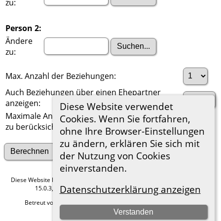
zu:
Person 2:
Ändere
zu:
Max. Anzahl der Beziehungen:
Auch Beziehungen über einen Ehepartner
anzeigen:
Diese Website verwendet
Maximale Anzahl der
Cookies. Wenn Sie fortfahren,
zu berücksichtigenden Generationen:
ohne Ihre Browser-Einstellungen
zu ändern, erklären Sie sich mit
Suche nach anderen Verbindungen
der Nutzung von Cookies
einverstanden.
Diese Website läuft mit
The Next Generation of Genealogy Sitebuilding
v.
Datenschutzerklärung anzeigen
15.0.3, programmiert von Darrin Lythgoe © 2001-2026.
Betreut von
Roland zu Dortmund e.V.
. |
Datenschutzerklärung
.
Verstanden
Hier geht es zum Impressum