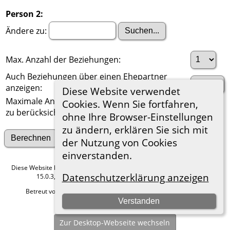
Person 2:
Ändere zu:
Max. Anzahl der Beziehungen:
Auch Beziehungen über einen Ehepartner
anzeigen:
Diese Website verwendet
Maximale Anzahl der
Cookies. Wenn Sie fortfahren,
zu berücksichtigenden Generationen:
ohne Ihre Browser-Einstellungen
zu ändern, erklären Sie sich mit
Suche nach anderen Verbindungen
der Nutzung von Cookies
einverstanden.
Diese Website läuft mit
The Next Generation of Genealogy Sitebuilding
v.
Datenschutzerklärung anzeigen
15.0.3, programmiert von Darrin Lythgoe © 2001-2026.
Betreut von
Roland zu Dortmund e.V.
. |
Datenschutzerklärung
.
Verstanden
Hier geht es zum Impressum
Zur Desktop-Webseite wechseln