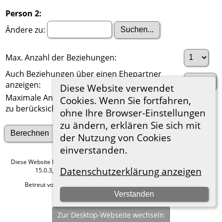
Person 2:
Ändere zu:
Max. Anzahl der Beziehungen:
Auch Beziehungen über einen Ehepartner
anzeigen:
Diese Website verwendet
Maximale Anzahl der
Cookies. Wenn Sie fortfahren,
zu berücksichtigenden Generationen:
ohne Ihre Browser-Einstellungen
zu ändern, erklären Sie sich mit
Suche nach anderen Verbindungen
der Nutzung von Cookies
einverstanden.
Diese Website läuft mit
The Next Generation of Genealogy Sitebuilding
v.
Datenschutzerklärung anzeigen
15.0.3, programmiert von Darrin Lythgoe © 2001-2026.
Betreut von
Roland zu Dortmund e.V.
. |
Datenschutzerklärung
.
Verstanden
Hier geht es zum Impressum
Zur Desktop-Webseite wechseln