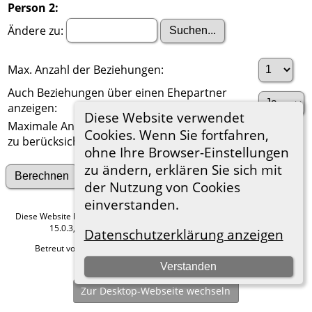
Person 2:
Ändere zu:
Max. Anzahl der Beziehungen:
Auch Beziehungen über einen Ehepartner
anzeigen:
Diese Website verwendet
Maximale Anzahl der
Cookies. Wenn Sie fortfahren,
zu berücksichtigenden Generationen:
ohne Ihre Browser-Einstellungen
zu ändern, erklären Sie sich mit
Suche nach anderen Verbindungen
der Nutzung von Cookies
einverstanden.
Diese Website läuft mit
The Next Generation of Genealogy Sitebuilding
v.
15.0.3, programmiert von Darrin Lythgoe © 2001-2026.
Datenschutzerklärung anzeigen
Betreut von
Roland zu Dortmund e.V.
. |
Datenschutzerklärung
.
Verstanden
Hier geht es zum Impressum
Zur Desktop-Webseite wechseln