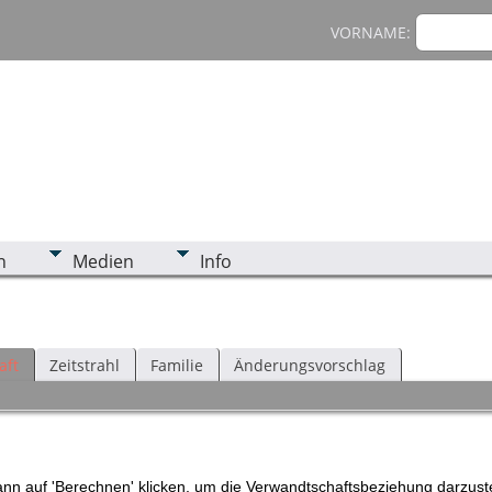
VORNAME:
n
Medien
Info
aft
Zeitstrahl
Familie
Änderungsvorschlag
n auf 'Berechnen' klicken, um die Verwandtschaftsbeziehung darzuste