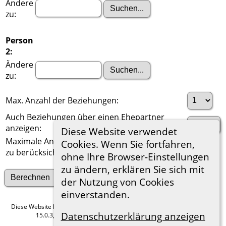
Ändere
zu:
Person
2:
Ändere
zu:
Max. Anzahl der Beziehungen:
Auch Beziehungen über einen Ehepartner
anzeigen:
Diese Website verwendet
Maximale Anzahl der
Cookies. Wenn Sie fortfahren,
zu berücksichtigenden Generationen:
ohne Ihre Browser-Einstellungen
zu ändern, erklären Sie sich mit
Suche nach anderen Verbindungen
der Nutzung von Cookies
einverstanden.
Diese Website läuft mit
The Next Generation of Genealogy Sitebuilding
v.
Datenschutzerklärung anzeigen
15.0.3, programmiert von Darrin Lythgoe © 2001-2026.