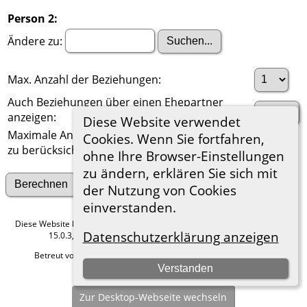
Person 2:
Ändere zu:
Max. Anzahl der Beziehungen:
Auch Beziehungen über einen Ehepartner
anzeigen:
Diese Website verwendet
Maximale Anzahl der
Cookies. Wenn Sie fortfahren,
zu berücksichtigenden Generationen:
ohne Ihre Browser-Einstellungen
zu ändern, erklären Sie sich mit
Suche nach anderen Verbindungen
der Nutzung von Cookies
einverstanden.
Diese Website läuft mit
The Next Generation of Genealogy Sitebuilding
v.
Datenschutzerklärung anzeigen
15.0.3, programmiert von Darrin Lythgoe © 2001-2026.
Betreut von
Roland zu Dortmund e.V.
. |
Datenschutzerklärung
.
Verstanden
Hier geht es zum Impressum
Zur Desktop-Webseite wechseln