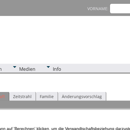
VORNAME:
n
Medien
Info
aft
Zeitstrahl
Familie
Änderungsvorschlag
n auf 'Berechnen' klicken, um die Verwandtschaftsbeziehung darzuste