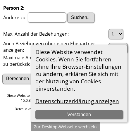
Person 2:
Ändere zu:
Max. Anzahl der Beziehungen:
Auch Beziehungen über einen Ehepartner
anzeigen:
Diese Website verwendet
Maximale Anzahl der
Cookies. Wenn Sie fortfahren,
zu berücksichtigenden Generationen:
ohne Ihre Browser-Einstellungen
zu ändern, erklären Sie sich mit
Suche nach anderen Verbindungen
der Nutzung von Cookies
einverstanden.
Diese Website läuft mit
The Next Generation of Genealogy Sitebuilding
v.
Datenschutzerklärung anzeigen
15.0.3, programmiert von Darrin Lythgoe © 2001-2026.
Betreut von
Roland zu Dortmund e.V.
. |
Datenschutzerklärung
.
Verstanden
Hier geht es zum Impressum
Zur Desktop-Webseite wechseln