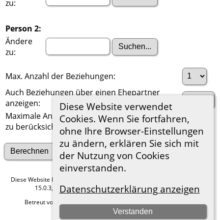
zu:
Person 2:
Ändere
zu:
Max. Anzahl der Beziehungen:
Auch Beziehungen über einen Ehepartner
anzeigen:
Diese Website verwendet
Maximale Anzahl der
Cookies. Wenn Sie fortfahren,
zu berücksichtigenden Generationen:
ohne Ihre Browser-Einstellungen
zu ändern, erklären Sie sich mit
Suche nach anderen Verbindungen
der Nutzung von Cookies
einverstanden.
Diese Website läuft mit
The Next Generation of Genealogy Sitebuilding
v.
Datenschutzerklärung anzeigen
15.0.3, programmiert von Darrin Lythgoe © 2001-2026.
Betreut von
Roland zu Dortmund e.V.
. |
Datenschutzerklärung
.
Verstanden
Hier geht es zum Impressum