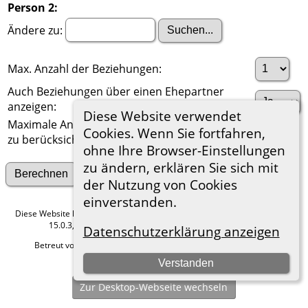
Person 2:
Ändere zu:
Max. Anzahl der Beziehungen:
Auch Beziehungen über einen Ehepartner
anzeigen:
Diese Website verwendet
Maximale Anzahl der
Cookies. Wenn Sie fortfahren,
zu berücksichtigenden Generationen:
ohne Ihre Browser-Einstellungen
zu ändern, erklären Sie sich mit
Suche nach anderen Verbindungen
der Nutzung von Cookies
einverstanden.
Diese Website läuft mit
The Next Generation of Genealogy Sitebuilding
v.
15.0.3, programmiert von Darrin Lythgoe © 2001-2026.
Datenschutzerklärung anzeigen
Betreut von
Roland zu Dortmund e.V.
. |
Datenschutzerklärung
.
Verstanden
Hier geht es zum Impressum
Zur Desktop-Webseite wechseln