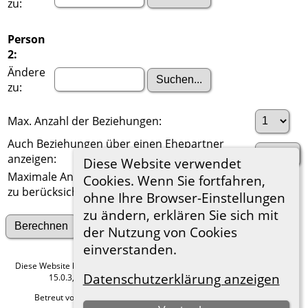
zu:
Person
2:
Ändere
zu:
Max. Anzahl der Beziehungen:
Auch Beziehungen über einen Ehepartner
anzeigen:
Diese Website verwendet
Maximale Anzahl der
Cookies. Wenn Sie fortfahren,
zu berücksichtigenden Generationen:
ohne Ihre Browser-Einstellungen
zu ändern, erklären Sie sich mit
Suche nach anderen Verbindungen
der Nutzung von Cookies
einverstanden.
Diese Website läuft mit
The Next Generation of Genealogy Sitebuilding
v.
Datenschutzerklärung anzeigen
15.0.3, programmiert von Darrin Lythgoe © 2001-2026.
Betreut von
Roland zu Dortmund e.V.
. |
Datenschutzerklärung
.