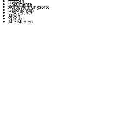
Notizen
Dokumente
Aufbewahrungsorte
Geschichten
Lesezeichen
Alben
Kontakt
Alle Medien