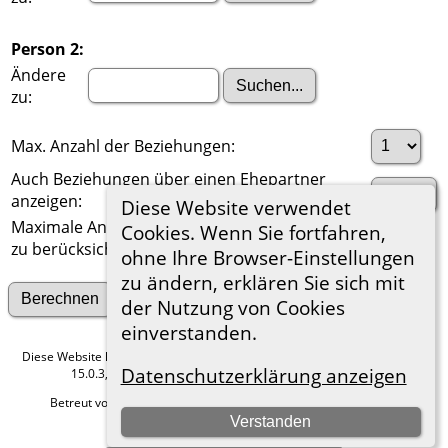
Person 2:
Ändere
zu:
Max. Anzahl der Beziehungen:
Auch Beziehungen über einen Ehepartner
anzeigen:
Diese Website verwendet
Maximale Anzahl der
Cookies. Wenn Sie fortfahren,
zu berücksichtigenden Generationen:
ohne Ihre Browser-Einstellungen
zu ändern, erklären Sie sich mit
Suche nach anderen Verbindungen
der Nutzung von Cookies
einverstanden.
Diese Website läuft mit
The Next Generation of Genealogy Sitebuilding
v.
Datenschutzerklärung anzeigen
15.0.3, programmiert von Darrin Lythgoe © 2001-2026.
Betreut von
Roland zu Dortmund e.V.
. |
Datenschutzerklärung
.
Verstanden
Hier geht es zum Impressum