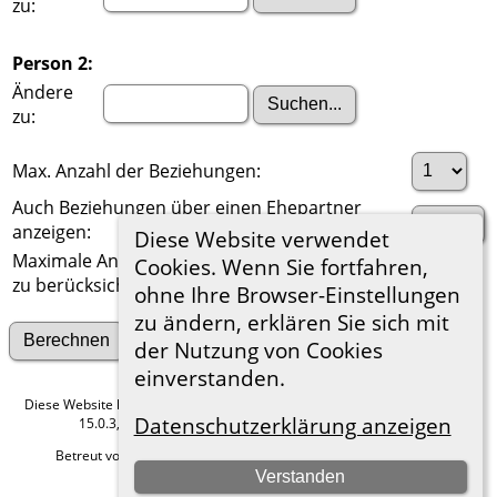
zu:
Person 2:
Ändere
zu:
Max. Anzahl der Beziehungen:
Auch Beziehungen über einen Ehepartner
anzeigen:
Diese Website verwendet
Maximale Anzahl der
Cookies. Wenn Sie fortfahren,
zu berücksichtigenden Generationen:
ohne Ihre Browser-Einstellungen
zu ändern, erklären Sie sich mit
Suche nach anderen Verbindungen
der Nutzung von Cookies
einverstanden.
Diese Website läuft mit
The Next Generation of Genealogy Sitebuilding
v.
Datenschutzerklärung anzeigen
15.0.3, programmiert von Darrin Lythgoe © 2001-2026.
Betreut von
Roland zu Dortmund e.V.
. |
Datenschutzerklärung
.
Verstanden
Hier geht es zum Impressum